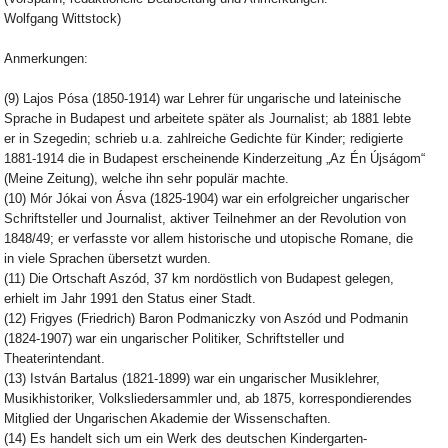
Wolfgang Wittstock)
Anmerkungen:
(9) Lajos Pósa (1850-1914) war Lehrer für ungarische und lateinische
Sprache in Budapest und arbeitete später als Journalist; ab 1881 lebte
er in Szegedin; schrieb u.a. zahlreiche Gedichte für Kinder; redigierte
1881-1914 die in Budapest erscheinende Kinderzeitung „Az Én Újságom“
(Meine Zeitung), welche ihn sehr populär machte.
(10) Mór Jókai von Ásva (1825-1904) war ein erfolgreicher ungarischer
Schriftsteller und Journalist, aktiver Teilnehmer an der Revolution von
1848/49; er verfasste vor allem historische und utopische Romane, die
in viele Sprachen übersetzt wurden.
(11) Die Ortschaft Aszód, 37 km nordöstlich von Budapest gelegen,
erhielt im Jahr 1991 den Status einer Stadt.
(12) Frigyes (Friedrich) Baron Podmaniczky von Aszód und Podmanin
(1824-1907) war ein ungarischer Politiker, Schriftsteller und
Theaterintendant.
(13) István Bartalus (1821-1899) war ein ungarischer Musiklehrer,
Musikhistoriker, Volksliedersammler und, ab 1875, korrespondierendes
Mitglied der Ungarischen Akademie der Wissenschaften.
(14) Es handelt sich um ein Werk des deutschen Kindergarten-