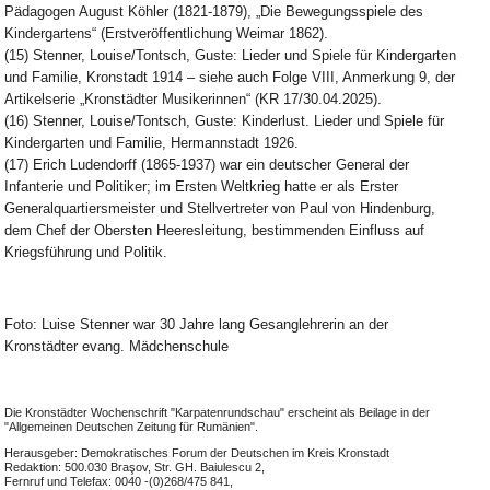
Pädagogen August Köhler (1821-1879), „Die Bewegungsspiele des
Kindergartens“ (Erstveröffentlichung Weimar 1862).
(15) Stenner, Louise/Tontsch, Guste: Lieder und Spiele für Kindergarten
und Familie, Kronstadt 1914 – siehe auch Folge VIII, Anmerkung 9, der
Artikelserie „Kronstädter Musikerinnen“ (KR 17/30.04.2025).
(16) Stenner, Louise/Tontsch, Guste: Kinderlust. Lieder und Spiele für
Kindergarten und Familie, Hermannstadt 1926.
(17) Erich Ludendorff (1865-1937) war ein deutscher General der
Infanterie und Politiker; im Ersten Weltkrieg hatte er als Erster
Generalquartiersmeister und Stellvertreter von Paul von Hindenburg,
dem Chef der Obersten Heeresleitung, bestimmenden Einfluss auf
Kriegsführung und Politik.
Foto: Luise Stenner war 30 Jahre lang Gesanglehrerin an der
Kronstädter evang. Mädchenschule
Die Kronstädter Wochenschrift "Karpatenrundschau" erscheint als Beilage in der
"Allgemeinen Deutschen Zeitung für Rumänien".
Herausgeber: Demokratisches Forum der Deutschen im Kreis Kronstadt
Redaktion: 500.030 Braşov, Str. GH. Baiulescu 2,
Fernruf und Telefax: 0040 -(0)268/475 841,