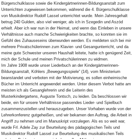
Bürgerschulklasse sowie die Kindergärtnerinnen-Bildungsanstalt zum
Unterrichten zugewiesen bekommen, während die 4. Bürgerschulklasse
von Musikdirektor Rudolf Lassel unterrichtet wurde. Mein Jahresgehalt
betrug 240 Gulden, also viel weniger, als ich in Szegedin und Aszód
erhielt. Aber ich war nun in der Heimat, und wenn das Einleben in unsere
Verhältnisse auch manche Schwierigkeiten brachte, so konnten sie im
Gefühl des Zuhauseseins überwunden werden. Es meldeten sich bei mir
mehrere Privatschülerinnen zum Klavier- und Gesangunterricht, und da
meine gute Schwester unseren Haushalt leitete, hatte ich genügend Zeit,
mich der Schule und meinen Privatschülerinnen zu widmen.
Im Jahre 1908 wurde unser Liederbuch an der Kindergärtnerinnen-
Bildungsanstalt, Köhlers „Bewegungsspiele“ (14), vom Ministerium
beanstandet und verboten mit der Motivierung, es sollen einheimische
Bücher im Unterricht angewendet werden. Unter diesem Verbot hatte am
meisten ich als Gesanglehrerin und die Leiterin des
Musterkindergartens, Auguste Tontsch, zu leiden. Da beschlossen wir
beide, ein für unsere Verhältnisse passendes Lieder- und Spielbuch
zusammenzustellen und herauszugeben. Unser Vorhaben wurde von der
Lehrerkonferenz gutgeheißen, und wir bekamen den Auftrag, die Arbeit in
Angriff zu nehmen und im Manuskript vorzulegen. Als es so weit war,
wurde Frl. Adele Zay zur Beurteilung des pädagogischen Teils und
Musikdirektor Rudolf Lassel zur Beurteilung des musikalischen Teils