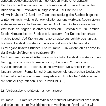
gebeten. Beide unterzogen sich der großen Mühe einer genauen
Durchsicht und beurteilten das Buch sehr günstig. Hierauf wurde das
Buch dem löbl. Presbyterium zugeschickt – zur Beurteilung.
Als wir im Jahre 1913 mit der Zusammenstellung des Buches begannen,
ahnten wir nicht, welche Schwierigkeiten auf uns warteten. Neben vielen
anderen waren es die Kosten, die der Druck des Buches verursachte.
Wer sollte sie tragen? Da erbot sich das löbl. Presbyterium, 300 Kronen
für die Herausgabe des Buches beizusteuern. Der Kostenüberschlag
machte jedoch 750 Kronen aus. Eine Eingabe des Lehrkörpers an das
hochlöbl. Landeskonsistorium bewirkte und ermöglichte dann die
Herausgabe unseres Buches, und im Jahre 1914 konnte ich es schon in
der Schule einführen und benützen (15).
Nach einigen Jahren erhielten wir vom hochlöbl. Landeskonsistorium den
Auftrag, das Liederbuch umzuarbeiten, den neuen Verhältnissen
anzupassen und die Liederanzahl zu erweitern. Da wir nicht mehr zu
Ungarn, sondern Rumänien gehörten, wurden die ungarischen Lieder, die
früher gefordert worden waren, weggelassen. Im Oktober 1926 erschien
die neue Auflage mit dem Titel „Kinderlust“ (16).
Ein Vortragsabend reihte sich an den anderen
Im Jahre 1919 kam ich dem Wunsche mehrerer Klavierlehrerinnen nach
und gründete unsere Musiklehrerinnen-Vereinigung. Damit halfen wir