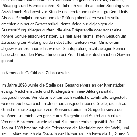
Pädagogik und Harmonielehre. So fuhr ich von da an jeden Sonntag von
Aszód nach Budapest zur Stunde und lernte und übte mit großem Fleiß.
Als das Schuljahr um war und die Prüfung abgehalten werden sollte,
erschien ein neuer Gesetzartikel, demzufolge nur diejenigen die
Staatsprüfung ablegen durften, die eine Präparandie oder sonst eine
höhere Schule absolviert hatten. Es half alles nichts, mein Gesuch um
Zulassung zur Prüfung wurde nebst allen anderen vom Ministerium
abgewiesen. So habe ich zwar die Staatsprüfung nicht ablegen können,
habe aber aus den Privatstunden bei Prof. Bartalus doch reichen Gewinn
gehabt.
In Kronstadt: Gefühl des Zuhauseseins
Im Jahre 1898 wurde die Stelle des Gesanglehrers an der Kronstädter
evang. Mädchenschule und Kindergärtnerinnen-Bildungsanstalt
ausgeschrieben. Von da an sollten auch weibliche Lehrkräfte angestellt
werden. So bewarb ich mich um die ausgeschriebene Stelle, die ich auf
Grund meiner Zeugnisse vom Konservatorium in Szegedin sowie der
schönen Unterrichtszeugnisse aus Szegedin und Aszód auch erhielt.
Von drei Bewerbern wurde ich mit Stimmenmehrheit gewählt. Am 18.
Januar 1898 brachte mir ein Telegramm die Nachricht von der Wahl, und
am 1. März trat ich die Stelle in der Heimat an. Ich hatte die 1., 2. und 3.