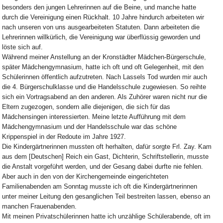
besonders den jungen Lehrerinnen auf die Beine, und manche hatte
durch die Vereinigung einen Rückhalt. 10 Jahre hindurch arbeiteten wir
nach unseren von uns ausgearbeiteten Statuten. Dann arbeiteten die
Lehrerinnen willkürlich, die Vereinigung war überflüssig geworden und
löste sich auf.
Während meiner Anstellung an der Kronstädter Mädchen-Bürgerschule,
später Mädchengymnasium, hatte ich oft und oft Gelegenheit, mit den
Schülerinnen öffentlich aufzutreten. Nach Lassels Tod wurden mir auch
die 4. Bürgerschulklasse und die Handelsschule zugewiesen. So reihte
sich ein Vortragsabend an den anderen. Als Zuhörer waren nicht nur die
Eltern zugezogen, sondern alle diejenigen, die sich für das
Mädchensingen interessierten. Meine letzte Aufführung mit dem
Mädchengymnasium und der Handelsschule war das schöne
Krippenspiel in der Redoute im Jahre 1927.
Die Kindergärtnerinnen mussten oft herhalten, dafür sorgte Frl. Zay. Kam
aus dem [Deutschen] Reich ein Gast, Dichterin, Schriftstellerin, musste
die Anstalt vorgeführt werden, und der Gesang dabei durfte nie fehlen.
Aber auch in den von der Kirchengemeinde eingerichteten
Familienabenden am Sonntag musste ich oft die Kindergärtnerinnen
unter meiner Leitung den gesanglichen Teil bestreiten lassen, ebenso an
manchen Frauenabenden.
Mit meinen Privatschülerinnen hatte ich unzählige Schülerabende, oft im