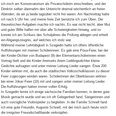
ich mich am Konservatorium als Privatschülerin einschreiben, und der
Direktor selber übernahm den Unterricht dreimal wöchentlich an freien
Abenden, da wir ja beide tagsüber nicht frei waren. Am Nachmittag hatte
ich nach 5 Uhr frei, und meine freie Zeit benützte ich zum Üben. Die
theoretischen Aufgaben machte ich nachts. Es war nicht leicht, aber Mut
und guter Wille halfen mir über alle Schwierigkeiten hinweg, und so
konnte ich am Schluss des Schuljahres die Prüfung ablegen und erhielt
ein Abgangszeugnis, auf welches ich stolz war.
Während meiner Lehrtätigkeit in Szegedin hatte ich öfters öffentliche
Aufführungen mit meinen Schülerinnen. Es gab eine Pósa-Feier, bei der
der Kinder-Dichter von Budapest (9) den Elementarschülerinnen einen
Vortrag hielt und die Kinder ihrerseits ihrem Lieblingsdichter kleine
Gedichte aufsagten und unter meiner Leitung Lieder sangen. Etwa 200
Kinder wirkten mit, da auch die städtischen Volksschulklassen zu dieser
Feier zugezogen worden waren. Schülerinnen der Oberklassen wirkten
bei einer Jókai–Feier (10) mit und sangen unter meiner Leitung Lieder.
Die Aufführungen hatten immer vollen Erfolg.
In Szegedin lernte ich einige sächsische Familien kennen, in denen gute
Musik gemacht wurde und wo ich oft Gelegenheit fand, Sängerinnen und
auch vorzügliche Violinspieler zu begleiten. In der Familie Schnell fand
ich eine gute Freundin, Auguste Schnell, mit der mich auch heute noch
die innigsten Freundschaftbande verknüpfen.