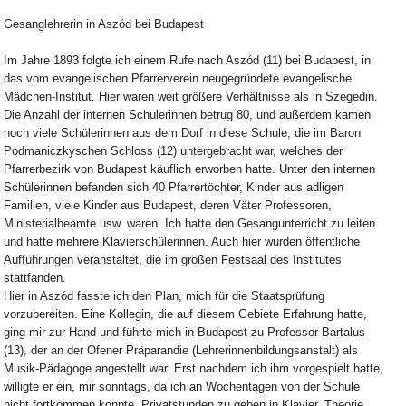
Gesanglehrerin in Aszód bei Budapest
Im Jahre 1893 folgte ich einem Rufe nach Aszód (11) bei Budapest, in
das vom evangelischen Pfarrerverein neugegründete evangelische
Mädchen-Institut. Hier waren weit größere Verhältnisse als in Szegedin.
Die Anzahl der internen Schülerinnen betrug 80, und außerdem kamen
noch viele Schülerinnen aus dem Dorf in diese Schule, die im Baron
Podmaniczkyschen Schloss (12) untergebracht war, welches der
Pfarrerbezirk von Budapest käuflich erworben hatte. Unter den internen
Schülerinnen befanden sich 40 Pfarrertöchter, Kinder aus adligen
Familien, viele Kinder aus Budapest, deren Väter Professoren,
Ministerialbeamte usw. waren. Ich hatte den Gesangunterricht zu leiten
und hatte mehrere Klavierschülerinnen. Auch hier wurden öffentliche
Aufführungen veranstaltet, die im großen Festsaal des Institutes
stattfanden.
Hier in Aszód fasste ich den Plan, mich für die Staatsprüfung
vorzubereiten. Eine Kollegin, die auf diesem Gebiete Erfahrung hatte,
ging mir zur Hand und führte mich in Budapest zu Professor Bartalus
(13), der an der Ofener Präparandie (Lehrerinnenbildungsanstalt) als
Musik-Pädagoge angestellt war. Erst nachdem ich ihm vorgespielt hatte,
willigte er ein, mir sonntags, da ich an Wochentagen von der Schule
nicht fortkommen konnte, Privatstunden zu geben in Klavier, Theorie,