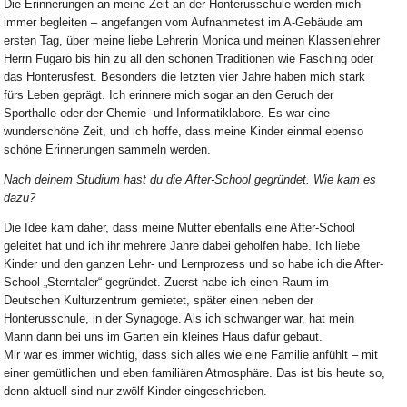
Die Erinnerungen an meine Zeit an der Honterusschule werden mich
immer begleiten – angefangen vom Aufnahmetest im A-Gebäude am
ersten Tag, über meine liebe Lehrerin Monica und meinen Klassenlehrer
Herrn Fugaro bis hin zu all den schönen Traditionen wie Fasching oder
das Honterusfest. Besonders die letzten vier Jahre haben mich stark
fürs Leben geprägt. Ich erinnere mich sogar an den Geruch der
Sporthalle oder der Chemie- und Informatiklabore. Es war eine
wunderschöne Zeit, und ich hoffe, dass meine Kinder einmal ebenso
schöne Erinnerungen sammeln werden.
Nach deinem Studium hast du die After-School gegründet. Wie kam es
dazu?
Die Idee kam daher, dass meine Mutter ebenfalls eine After-School
geleitet hat und ich ihr mehrere Jahre dabei geholfen habe. Ich liebe
Kinder und den ganzen Lehr- und Lernprozess und so habe ich die After-
School „Sterntaler“ gegründet. Zuerst habe ich einen Raum im
Deutschen Kulturzentrum gemietet, später einen neben der
Honterusschule, in der Synagoge. Als ich schwanger war, hat mein
Mann dann bei uns im Garten ein kleines Haus dafür gebaut.
Mir war es immer wichtig, dass sich alles wie eine Familie anfühlt – mit
einer gemütlichen und eben familiären Atmosphäre. Das ist bis heute so,
denn aktuell sind nur zwölf Kinder eingeschrieben.