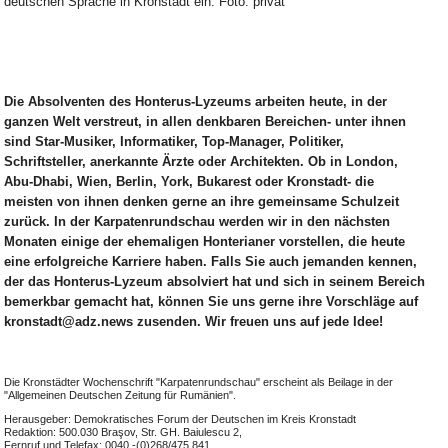
deutschen Sprache in Kronstadt ein. Foto: privat
Die Absolventen des Honterus-Lyzeums arbeiten heute, in der
ganzen Welt verstreut, in allen denkbaren Bereichen- unter ihnen
sind Star-Musiker, Informatiker, Top-Manager, Politiker,
Schriftsteller, anerkannte Ärzte oder Architekten. Ob in London,
Abu-Dhabi, Wien, Berlin, York, Bukarest oder Kronstadt- die
meisten von ihnen denken gerne an ihre gemeinsame Schulzeit
zurück. In der Karpatenrundschau werden wir in den nächsten
Monaten einige der ehemaligen Honterianer vorstellen, die heute
eine erfolgreiche Karriere haben. Falls Sie auch jemanden kennen,
der das Honterus-Lyzeum absolviert hat und sich in seinem Bereich
bemerkbar gemacht hat, können Sie uns gerne ihre Vorschläge auf
kronstadt@adz.news zusenden. Wir freuen uns auf jede Idee!
Die Kronstädter Wochenschrift "Karpatenrundschau" erscheint als Beilage in der
"Allgemeinen Deutschen Zeitung für Rumänien".
Herausgeber: Demokratisches Forum der Deutschen im Kreis Kronstadt
Redaktion: 500.030 Braşov, Str. GH. Baiulescu 2,
Fernruf und Telefax: 0040 -(0)268/475 841,