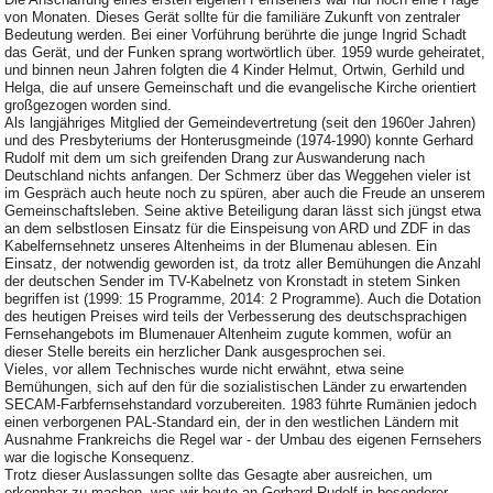
von Monaten. Dieses Gerät sollte für die familiäre Zukunft von zentraler
Bedeutung werden. Bei einer Vorführung berührte die junge Ingrid Schadt
das Gerät, und der Funken sprang wortwörtlich über. 1959 wurde geheiratet,
und binnen neun Jahren folgten die 4 Kinder Helmut, Ortwin, Gerhild und
Helga, die auf unsere Gemeinschaft und die evangelische Kirche orientiert
großgezogen worden sind.
Als langjähriges Mitglied der Gemeindevertretung (seit den 1960er Jahren)
und des Presbyteriums der Honterusgmeinde (1974-1990) konnte Gerhard
Rudolf mit dem um sich greifenden Drang zur Auswanderung nach
Deutschland nichts anfangen. Der Schmerz über das Weggehen vieler ist
im Gespräch auch heute noch zu spüren, aber auch die Freude an unserem
Gemeinschaftsleben. Seine aktive Beteiligung daran lässt sich jüngst etwa
an dem selbstlosen Einsatz für die Einspeisung von ARD und ZDF in das
Kabelfernsehnetz unseres Altenheims in der Blumenau ablesen. Ein
Einsatz, der notwendig geworden ist, da trotz aller Bemühungen die Anzahl
der deutschen Sender im TV-Kabelnetz von Kronstadt in stetem Sinken
begriffen ist (1999: 15 Programme, 2014: 2 Programme). Auch die Dotation
des heutigen Preises wird teils der Verbesserung des deutschsprachigen
Fernsehangebots im Blumenauer Altenheim zugute kommen, wofür an
dieser Stelle bereits ein herzlicher Dank ausgesprochen sei.
Vieles, vor allem Technisches wurde nicht erwähnt, etwa seine
Bemühungen, sich auf den für die sozialistischen Länder zu erwartenden
SECAM-Farbfernsehstandard vorzubereiten. 1983 führte Rumänien jedoch
einen verborgenen PAL-Standard ein, der in den westlichen Ländern mit
Ausnahme Frankreichs die Regel war - der Umbau des eigenen Fernsehers
war die logische Konsequenz.
Trotz dieser Auslassungen sollte das Gesagte aber ausreichen, um
erkennbar zu machen, was wir heute an Gerhard Rudolf in besonderer