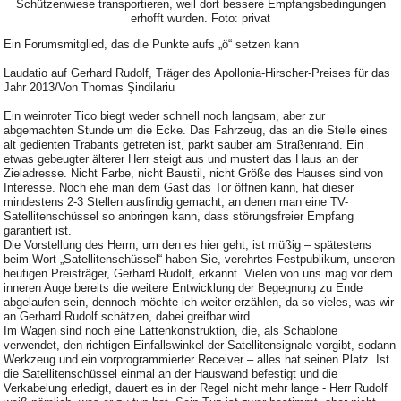
Schützenwiese transportieren, weil dort bessere Empfangsbedingungen
erhofft wurden. Foto: privat
Ein Forumsmitglied, das die Punkte aufs „ö“ setzen kann
Laudatio auf Gerhard Rudolf, Träger des Apollonia-Hirscher-Preises für das
Jahr 2013/Von Thomas Şindilariu
Ein weinroter Tico biegt weder schnell noch langsam, aber zur
abgemachten Stunde um die Ecke. Das Fahrzeug, das an die Stelle eines
alt gedienten Trabants getreten ist, parkt sauber am Straßenrand. Ein
etwas gebeugter älterer Herr steigt aus und mustert das Haus an der
Zieladresse. Nicht Farbe, nicht Baustil, nicht Größe des Hauses sind von
Interesse. Noch ehe man dem Gast das Tor öffnen kann, hat dieser
mindestens 2-3 Stellen ausfindig gemacht, an denen man eine TV-
Satellitenschüssel so anbringen kann, dass störungsfreier Empfang
garantiert ist.
Die Vorstellung des Herrn, um den es hier geht, ist müßig – spätestens
beim Wort „Satellitenschüssel“ haben Sie, verehrtes Festpublikum, unseren
heutigen Preisträger, Gerhard Rudolf, erkannt. Vielen von uns mag vor dem
inneren Auge bereits die weitere Entwicklung der Begegnung zu Ende
abgelaufen sein, dennoch möchte ich weiter erzählen, da so vieles, was wir
an Gerhard Rudolf schätzen, dabei greifbar wird.
Im Wagen sind noch eine Lattenkonstruktion, die, als Schablone
verwendet, den richtigen Einfallswinkel der Satellitensignale vorgibt, sodann
Werkzeug und ein vorprogrammierter Receiver – alles hat seinen Platz. Ist
die Satellitenschüssel einmal an der Hauswand befestigt und die
Verkabelung erledigt, dauert es in der Regel nicht mehr lange - Herr Rudolf