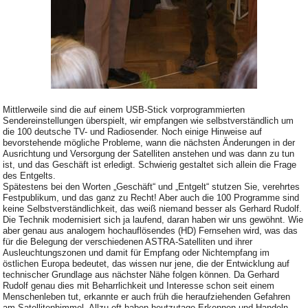
Mittlerweile sind die auf einem USB-Stick vorprogrammierten
Sendereinstellungen überspielt, wir empfangen wie selbstverständlich um
die 100 deutsche TV- und Radiosender. Noch einige Hinweise auf
bevorstehende mögliche Probleme, wann die nächsten Änderungen in der
Ausrichtung und Versorgung der Satelliten anstehen und was dann zu tun
ist, und das Geschäft ist erledigt. Schwierig gestaltet sich allein die Frage
des Entgelts.
Spätestens bei den Worten „Geschäft“ und „Entgelt“ stutzen Sie, verehrtes
Festpublikum, und das ganz zu Recht! Aber auch die 100 Programme sind
keine Selbstverständlichkeit, das weiß niemand besser als Gerhard Rudolf.
Die Technik modernisiert sich ja laufend, daran haben wir uns gewöhnt. Wie
aber genau aus analogem hochauflösendes (HD) Fernsehen wird, was das
für die Belegung der verschiedenen ASTRA-Satelliten und ihrer
Ausleuchtungszonen und damit für Empfang oder Nichtempfang im
östlichen Europa bedeutet, das wissen nur jene, die der Entwicklung auf
technischer Grundlage aus nächster Nähe folgen können. Da Gerhard
Rudolf genau dies mit Beharrlichkeit und Interesse schon seit einem
Menschenleben tut, erkannte er auch früh die heraufziehenden Gefahren
am Satellitenhimmel. Allzu oft haben heutzutage Erkennen und Handeln