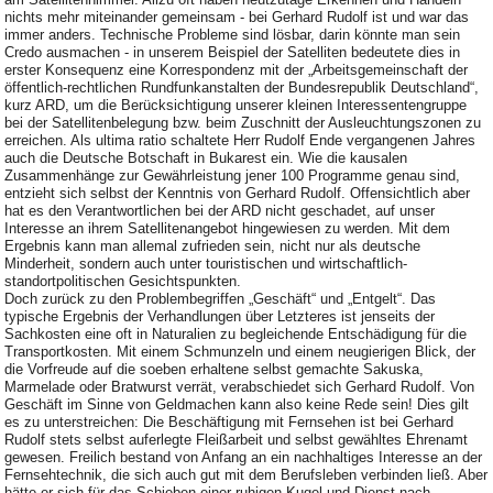
nichts mehr miteinander gemeinsam - bei Gerhard Rudolf ist und war das
immer anders. Technische Probleme sind lösbar, darin könnte man sein
Credo ausmachen - in unserem Beispiel der Satelliten bedeutete dies in
erster Konsequenz eine Korrespondenz mit der „Arbeitsgemeinschaft der
öffentlich-rechtlichen Rundfunkanstalten der Bundesrepublik Deutschland“,
kurz ARD, um die Berücksichtigung unserer kleinen Interessentengruppe
bei der Satellitenbelegung bzw. beim Zuschnitt der Ausleuchtungszonen zu
erreichen. Als ultima ratio schaltete Herr Rudolf Ende vergangenen Jahres
auch die Deutsche Botschaft in Bukarest ein. Wie die kausalen
Zusammenhänge zur Gewährleistung jener 100 Programme genau sind,
entzieht sich selbst der Kenntnis von Gerhard Rudolf. Offensichtlich aber
hat es den Verantwortlichen bei der ARD nicht geschadet, auf unser
Interesse an ihrem Satellitenangebot hingewiesen zu werden. Mit dem
Ergebnis kann man allemal zufrieden sein, nicht nur als deutsche
Minderheit, sondern auch unter touristischen und wirtschaftlich-
standortpolitischen Gesichtspunkten.
Doch zurück zu den Problembegriffen „Geschäft“ und „Entgelt“. Das
typische Ergebnis der Verhandlungen über Letzteres ist jenseits der
Sachkosten eine oft in Naturalien zu begleichende Entschädigung für die
Transportkosten. Mit einem Schmunzeln und einem neugierigen Blick, der
die Vorfreude auf die soeben erhaltene selbst gemachte Sakuska,
Marmelade oder Bratwurst verrät, verabschiedet sich Gerhard Rudolf. Von
Geschäft im Sinne von Geldmachen kann also keine Rede sein! Dies gilt
es zu unterstreichen: Die Beschäftigung mit Fernsehen ist bei Gerhard
Rudolf stets selbst auferlegte Fleißarbeit und selbst gewähltes Ehrenamt
gewesen. Freilich bestand von Anfang an ein nachhaltiges Interesse an der
Fernsehtechnik, die sich auch gut mit dem Berufsleben verbinden ließ. Aber
hätte er sich für das Schieben einer ruhigen Kugel und Dienst nach