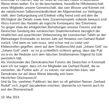
Weise ehren wollen. Es ist die bescheidene, freundliche Hilfsbereitschaft
eines Mitgliedes unserer Gemeinschaft, das sein Wissen und Können mit
der natürlichsten Selbstverständlichkeit der Allgemeinheit zur Verfügung
stellt, dem Geltungsdrang und Eitelkeit völlig fremd sind und dem die
Wichtigkeit der Details sowie ihres Zusammenspiels vollends bewusst sind.
Hinzu kommt das Handeln als logische Konsequenz des Erkennens.
So gingen etwa die erfolgreichen Bemühungen unseres Forums und der
Deutschen Sendung des rumänischen Staatsfernsehens bezüglich der
inhaltlichen und sprachlichen Verbesserung der touristischen Tafeln an den
Wehranlagen Kronstadts im letzten Jahr auf Hinweise von Gerhard Rudolf
zurück. Und wenn es sein muss, wird schon mal zu Leiter und
Klebestreifen gegriffen, wenn auf dem Straßenschild statt „Johann Gött“ nur
„Johann Gott“ steht - es ist ja schließlich schlimm genug, dass das Pub
vis-à-vis der Redoute sich dem falschen Straßennamen folgend für Gott
persönlich hält.
Als Vorsitzender des Demokratischen Forums der Deutschen in Kronstadt
kann ich nur sagen, dass ich mir Mitglieder wie Gerhard Rudolf, die es
verstehen, die Punkte aufs „ö“ zu setzen, nur wünschen kann, weil
Demokratie nur auf diese Weise lebendig sein kann.
Herzlichen Glückwunsch!
Und da Sie, verehrtes Publikum, bei dem so oft gehörten Namen „Gerhard
Rudolf“ sich „Ingrid“ dazudenken möchten, überreiche ich hiermit auch ihr
erst den Blumenstrauß.
19. Mai 2014