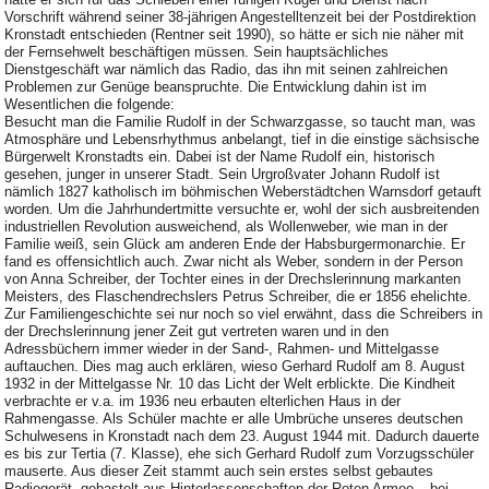
Vorschrift während seiner 38-jährigen Angestelltenzeit bei der Postdirektion
Kronstadt entschieden (Rentner seit 1990), so hätte er sich nie näher mit
der Fernsehwelt beschäftigen müssen. Sein hauptsächliches
Dienstgeschäft war nämlich das Radio, das ihn mit seinen zahlreichen
Problemen zur Genüge beanspruchte. Die Entwicklung dahin ist im
Wesentlichen die folgende:
Besucht man die Familie Rudolf in der Schwarzgasse, so taucht man, was
Atmosphäre und Lebensrhythmus anbelangt, tief in die einstige sächsische
Bürgerwelt Kronstadts ein. Dabei ist der Name Rudolf ein, historisch
gesehen, junger in unserer Stadt. Sein Urgroßvater Johann Rudolf ist
nämlich 1827 katholisch im böhmischen Weberstädtchen Warnsdorf getauft
worden. Um die Jahrhundertmitte versuchte er, wohl der sich ausbreitenden
industriellen Revolution ausweichend, als Wollenweber, wie man in der
Familie weiß, sein Glück am anderen Ende der Habsburgermonarchie. Er
fand es offensichtlich auch. Zwar nicht als Weber, sondern in der Person
von Anna Schreiber, der Tochter eines in der Drechslerinnung markanten
Meisters, des Flaschendrechslers Petrus Schreiber, die er 1856 ehelichte.
Zur Familiengeschichte sei nur noch so viel erwähnt, dass die Schreibers in
der Drechslerinnung jener Zeit gut vertreten waren und in den
Adressbüchern immer wieder in der Sand-, Rahmen- und Mittelgasse
auftauchen. Dies mag auch erklären, wieso Gerhard Rudolf am 8. August
1932 in der Mittelgasse Nr. 10 das Licht der Welt erblickte. Die Kindheit
verbrachte er v.a. im 1936 neu erbauten elterlichen Haus in der
Rahmengasse. Als Schüler machte er alle Umbrüche unseres deutschen
Schulwesens in Kronstadt nach dem 23. August 1944 mit. Dadurch dauerte
es bis zur Tertia (7. Klasse), ehe sich Gerhard Rudolf zum Vorzugsschüler
mauserte. Aus dieser Zeit stammt auch sein erstes selbst gebautes
Radiogerät, gebastelt aus Hinterlassenschaften der Roten Armee – bei