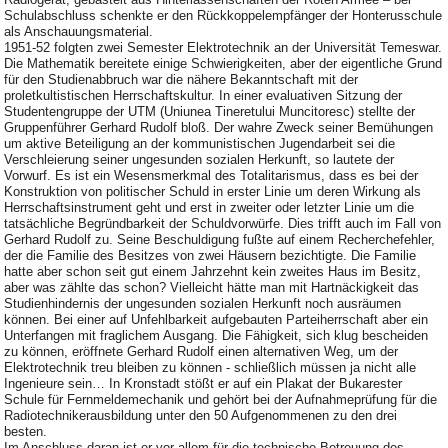
Schulabschluss schenkte er den Rückkoppelempfänger der Honterusschule
als Anschauungsmaterial.
1951-52 folgten zwei Semester Elektrotechnik an der Universität Temeswar.
Die Mathematik bereitete einige Schwierigkeiten, aber der eigentliche Grund
für den Studienabbruch war die nähere Bekanntschaft mit der
proletkultistischen Herrschaftskultur. In einer evaluativen Sitzung der
Studentengruppe der UTM (Uniunea Tineretului Muncitoresc) stellte der
Gruppenführer Gerhard Rudolf bloß. Der wahre Zweck seiner Bemühungen
um aktive Beteiligung an der kommunistischen Jugendarbeit sei die
Verschleierung seiner ungesunden sozialen Herkunft, so lautete der
Vorwurf. Es ist ein Wesensmerkmal des Totalitarismus, dass es bei der
Konstruktion von politischer Schuld in erster Linie um deren Wirkung als
Herrschaftsinstrument geht und erst in zweiter oder letzter Linie um die
tatsächliche Begründbarkeit der Schuldvorwürfe. Dies trifft auch im Fall von
Gerhard Rudolf zu. Seine Beschuldigung fußte auf einem Recherchefehler,
der die Familie des Besitzes von zwei Häusern bezichtigte. Die Familie
hatte aber schon seit gut einem Jahrzehnt kein zweites Haus im Besitz,
aber was zählte das schon? Vielleicht hätte man mit Hartnäckigkeit das
Studienhindernis der ungesunden sozialen Herkunft noch ausräumen
können. Bei einer auf Unfehlbarkeit aufgebauten Parteiherrschaft aber ein
Unterfangen mit fraglichem Ausgang. Die Fähigkeit, sich klug bescheiden
zu können, eröffnete Gerhard Rudolf einen alternativen Weg, um der
Elektrotechnik treu bleiben zu können - schließlich müssen ja nicht alle
Ingenieure sein… In Kronstadt stößt er auf ein Plakat der Bukarester
Schule für Fernmeldemechanik und gehört bei der Aufnahmeprüfung für die
Radiotechnikerausbildung unter den 50 Aufgenommenen zu den drei
besten.
Im Anschluss daran ist er vor allem für die technische Betreuung des