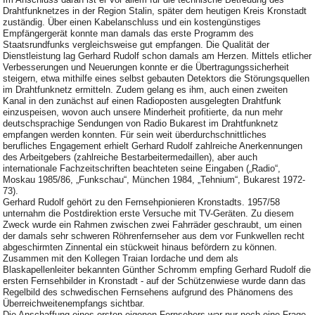
Drahtfunknetzes in der Region Stalin, später dem heutigen Kreis Kronstadt
zuständig. Über einen Kabelanschluss und ein kostengünstiges
Empfängergerät konnte man damals das erste Programm des
Staatsrundfunks vergleichsweise gut empfangen. Die Qualität der
Dienstleistung lag Gerhard Rudolf schon damals am Herzen. Mittels etlicher
Verbesserungen und Neuerungen konnte er die Übertragungssicherheit
steigern, etwa mithilfe eines selbst gebauten Detektors die Störungsquellen
im Drahtfunknetz ermitteln. Zudem gelang es ihm, auch einen zweiten
Kanal in den zunächst auf einen Radioposten ausgelegten Drahtfunk
einzuspeisen, wovon auch unsere Minderheit profitierte, da nun mehr
deutschsprachige Sendungen von Radio Bukarest im Drahtfunknetz
empfangen werden konnten. Für sein weit überdurchschnittliches
berufliches Engagement erhielt Gerhard Rudolf zahlreiche Anerkennungen
des Arbeitgebers (zahlreiche Bestarbeitermedaillen), aber auch
internationale Fachzeitschriften beachteten seine Eingaben („Radio“,
Moskau 1985/86, „Funkschau“, München 1984, „Tehnium“, Bukarest 1972-
73).
Gerhard Rudolf gehört zu den Fernsehpionieren Kronstadts. 1957/58
unternahm die Postdirektion erste Versuche mit TV-Geräten. Zu diesem
Zweck wurde ein Rahmen zwischen zwei Fahrräder geschraubt, um einen
der damals sehr schweren Röhrenfernseher aus dem vor Funkwellen recht
abgeschirmten Zinnental ein stückweit hinaus befördern zu können.
Zusammen mit den Kollegen Traian Iordache und dem als
Blaskapellenleiter bekannten Günther Schromm empfing Gerhard Rudolf die
ersten Fernsehbilder in Kronstadt - auf der Schützenwiese wurde dann das
Regelbild des schwedischen Fernsehens aufgrund des Phänomens des
Überreichweitenempfangs sichtbar.
Die Anschaffung eines ersten eigenen Fernsehers war nur noch eine Frage