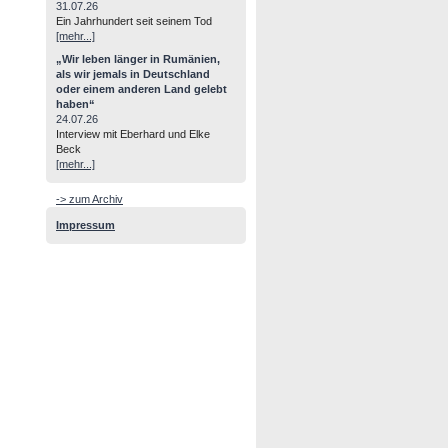
31.07.26
Ein Jahrhundert seit seinem Tod
[mehr...]
„Wir leben länger in Rumänien,
als wir jemals in Deutschland
oder einem anderen Land gelebt
haben“
24.07.26
Interview mit Eberhard und Elke
Beck
[mehr...]
-> zum Archiv
Impressum