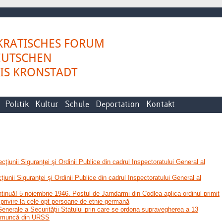
RATISCHES FORUM
EUTSCHEN
EIS KRONSTADT
Politik
Kultur
Schule
Deportation
Kontakt
ţiunii Siguranţei şi Ordinii Publice din cadrul Inspectoratului General al
iunii Siguranţei şi Ordinii Publice din cadrul Inspectoratului General al
inuă! 5 noiembrie 1946. Postul de Jarndarmi din Codlea aplica ordinul primit
u privire la cele opt persoane de etnie germană
 Generale a Securității Statului prin care se ordona supravegherea a 13
de muncă din URSS