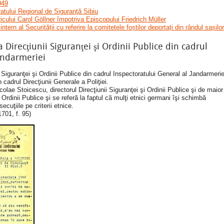
949
atului Regional de Siguranţă Sibiu
ricului Carol Göllner împotriva Episcopului Friedrich Müller
tern al Securității cu referire la comitetele foștilor deportați din rândul sașilor
Direcţiunii Siguranţei şi Ordinii Publice din cadrul
andarmeriei
Siguranţei şi Ordinii Publice din cadrul Inspectoratului General al Jandarmerie
 cadrul Direcţiunii Generale a Poliţiei.
ae Stoicescu, directorul Direcţiunii Siguranţei şi Ordinii Publice şi de maior
 Ordinii Publice şi se referă la faptul că mulţi etnici germani îşi schimbă
cuţiile pe criterii etnice.
701, f. 95)