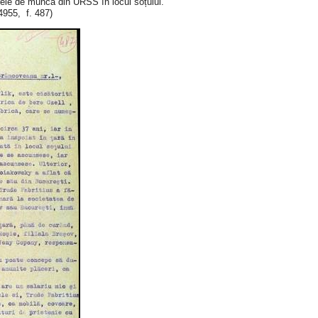
ărele de muncă din URSS în locul soțului.
955, f. 487)