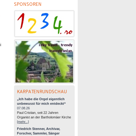
SPONSOREN
i
KARPATENRUNDSCHAU
„Ich habe die Orgel eigentlich
unbewusst für mich entdeckt“
07.08.26
Paul Cristian, seit 22 Jahren
Organist an der Bartholomäer Kirche
[mehr...]
Friedrich Stenner, Archivar,
Forscher, Sammler, Sänger