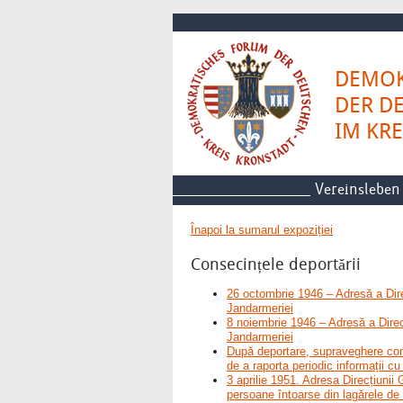
DEMOK
DER D
IM KR
Vereinsleben
Înapoi la sumarul expoziției
Consecințele deportării
26 octombrie 1946 – Adresă a Direc
Jandarmeriei
8 noiembrie 1946 – Adresă a Direcţ
Jandarmeriei
După deportare, supraveghere cont
de a raporta periodic informații c
3 aprilie 1951. Adresa Direcțiunii
persoane întoarse din lagărele 