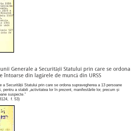
iunii Generale a Securității Statului prin care se ordona
 întoarse din lagărele de muncă din URSS
le a Securității Statului prin care se ordona supravegherea a 13 persoane
entru a stabili „activitatea lor în prezent, manifestările lor, precum și
soane suspecte.”
124, f. 53)