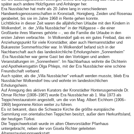
später auch andere Holzfiguren und Anhänger her.
Era Nussbächer hat mehr als 20 Jahre lang in verschiedenen
Handwerksgenossenschaften in Kronstadt, Honigberg, Zeiden und Rosenau
gerabeitet, bis sie im Jahre 1968 in Rente gehen konnte.
Lichtblicke in dieser Zeit waren die alljährlichen Urlaube mit den Kindern in
Wolkendorf, in der „Villa Nussbächer” in der Hüllgasse – die einer
Großtante ihres Mannes gehörte – , wo die Familie die Urlaube in den
ersten Jahren verbrachte. In Wolkendorf gab es ein gutes Freibad, das ein
Anziehungspunkt für viele Kronstädter, aber auch Hermannstädter und
Bukarester Sommerfrischler war. In Wolkendorf befand sich in der
Nachbarschaft auch das landeskirchliche Erholungsheim „Sonnenheim”
.Era Nussbächer war gerne Gast bei den Vorträgen und andern
Veranstaltungen im „Sonnenheim”. Im Nachbarhaus wohnte die Dichterin
und Apothekersgattin Olga Phleps, mit der Era Nussbächer eine schöne
Freundschaft verband.
Auch später, als die „Villa Nussbächer” verkauft werden musste, blieb Era
Nussbächer Wolkendorf treu und wohnte im landeskirchlichen
Erholungsheim.
Auf Anregung des aktiven Kurators der Kronstädter Honterusgemeinde Dr.
Otmar Richter (1908–1987) wurde Era Nussbächer ab 1. Mai 1973 als
Teppichrestauratorin angestellt, um die von Mag. Albert Eichhorn (1906–
1969) begonnene Aktion weiter zu führen.
Es ist bekannt, dass die Schwarze Kirche die größte europäische
Sammlung von orientalischen Teppichen besitzt, außer dem Herkunftsland,
der heutigen Türkei.
Die Teppichwerkstatt wurde im alten Obervorstädter Pfarrhaus
untergebracht, neben der von Gisela Richter geleiteten
Altarrestaurierungswerkstatt.