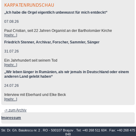
KARPATENRUNDSCHAU
„Ich habe die Orgel eigentlich unbewusst für mich entdeckt“
07.08.26
Paul Cristian, seit 22 Jahren Organist an der Bartholomäer Kirche
[mehr...]
Friedrich Stenner, Archivar, Forscher, Sammler, Sänger
31.07.26
Ein Jahrhundert seit seinem Tod
[mehr...]
„Wir leben länger in Rumänien, als wir jemals in Deutschland oder einem
anderen Land gelebt haben“
24.07.26
Interview mit Eberhard und Elke Beck
[mehr...]
-> zum Archiv
Impressum
Str. Dr. Gh. Baiulescu nr. 2 . RO - 500107 Braşov . Tel: +40 268 511 604 . Fax: +40 268 475
848