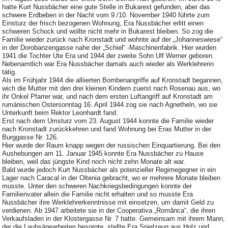
hatte Kurt Nussbächer eine gute Stelle in Bukarest gefunden, aber das
schwere Erdbeben in der Nacht vom 9./10. November 1940 führte zum
Einsturz der frisch bezogenen Wohnung, Era Nussbächer erlitt einen
schweren Schock und wollte nicht mehr in Bukarest bleiben. So zog die
Familie wieder zurück nach Kronstadt und wohnte auf der „Johanneswiese“
in der Dorobanzengasse nahe der „Schiel“ -Maschinenfabrik. Hier wurden
1941 die Tochter Ute Era und 1944 der zweite Sohn Ulf Werner geboren.
Nebenamtlich war Era Nussbächer damals auch wieder als Werklehrerin
tätig.
Als im Frühjahr 1944 die alliierten Bombenangriffe auf Kronstadt begannen,
wich die Mutter mit den drei kleinen Kindern zuerst nach Rosenau aus, wo
ihr Onkel Pfarrer war, und nach dem ersten Luftangriff auf Kronstadt am
rumänischen Ostersonntag 16. April 1944 zog sie nach Agnetheln, wo sie
Unterkunft beim Rektor Leonhardt fand.
Erst nach dem Umsturz vom 23. August 1944 konnte die Familie wieder
nach Kronstadt zurückkehren und fand Wohnung bei Eras Mutter in der
Burggasse Nr. 126.
Hier wurde der Raum knapp wegen der russischen Einquartierung. Bei den
Aushebungen am 11. Januar 1945 konnte Era Nussbächer zu Hause
bleiben, weil das jüngste Kind noch nicht zehn Monate alt war.
Bald wurde jedoch Kurt Nussbächer als potenzieller Regimegegner in ein
Lager nach Caracal in der Oltenia gebracht, wo er mehrere Monate bleiben
musste. Unter den schweren Nachkriegsbedingungen konnte der
Familienvater allein die Familie nicht erhalten und so musste Era
Nussbächer ihre Werklehrerkenntnisse mit einsetzen, um damit Geld zu
verdienen. Ab 1947 arbeitete sie in der Cooperativa „Românca“, die ihren
Verkaufsladen in der Klostergasse Nr. 7 hatte. Gemeinsam mit ihrem Mann,
der die Laubsägearbeiten besorgte, stellte Era Spielzeug aus Holz und