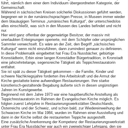
führt, nämlich dem einer dem Individuum übergeordneten Kategorie, der
Gemeinschaft.
Während in sächsischen Kreisen solcherlei Diskussionen geführt werden,
begegnen wir in der rumänischsprachigen Presse, in Museen immer wieder
dem blauäugigen Terminus „rumänisches Kulturgut“, der unterschiedslos
alles einschließt, was sich in den Museen des Landes befindet und nicht
nur.
Hier wird ganz offenbar der gegenwärtige Besitzer, der massiv mit
unerlaubten Enteignungen operierte, mit dem Schöpfer oder ursprünglichen
Sammler verwechselt. Es wäre an der Zeit, den Begriff „sächsisches
Kulturgut“ wenn nicht einzuführen, dann zumindest genauer zu definieren.
In diese Problematik eingebettet hat Frau Era Nussbächer, gebürtige
Kronstädterin, Erbin einer langen Kronstädter Bürgertradition, in Kronstadt
eine jahrzehntelange, segensreiche Tätigkeit als Teppichrestauratorin
entfaltet.
Sie ist spät zu dieser Tätigkeit gekommen – die Familie, Kinder und
schwere Nachkriegsjahre forderten ihre Arbeitskraft und die Armut der
Kirche gestattete keine aufwendigen Restaurierungen. Ihre starke
künstlerisch-gestaltende Begabung äußerte sich in diesen ungünstigen
Jahren im Kunstgewerbe.
Beginnend mit dem Jahre 1973 war eine hauptberufliche Anstellung als
Teppichrestauratorin im Rahmen der Evangelischen Kirche möglich. Es
folgten zuerst Lehrjahre in Restaurierungswerkstätten Deutschlands,
Österreichs und der Schweiz, und schon bald, zur Wiedereinweihung der
Schwarzen Kirche im Mai 1984, wurden im Rahmen einer Ausstellung und
dann in der Kirche selbst die restaurierten Teppiche ausgestellt.
Eine zusätzliche Anerkennung der Kompetenz der Restaurierungswerkstatt
unter Frau Era Nussbächer war auch ein zweiwöchiger Lehrgang, den sie