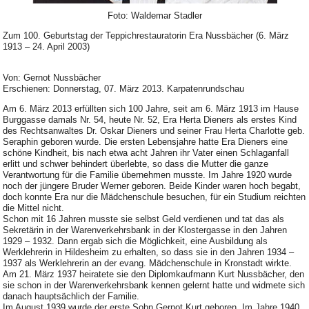
Foto: Waldemar Stadler
Zum 100. Geburtstag der Teppichrestauratorin Era Nussbächer (6. März
1913 – 24. April 2003)
Von: Gernot Nussbächer
Erschienen: Donnerstag, 07. März 2013. Karpatenrundschau
Am 6. März 2013 erfüllten sich 100 Jahre, seit am 6. März 1913 im Hause
Burggasse damals Nr. 54, heute Nr. 52, Era Herta Dieners als erstes Kind
des Rechtsanwaltes Dr. Oskar Dieners und seiner Frau Herta Charlotte geb.
Seraphin geboren wurde. Die ersten Lebensjahre hatte Era Dieners eine
schöne Kindheit, bis nach etwa acht Jahren ihr Vater einen Schlaganfall
erlitt und schwer behindert überlebte, so dass die Mutter die ganze
Verantwortung für die Familie übernehmen musste. Im Jahre 1920 wurde
noch der jüngere Bruder Werner geboren. Beide Kinder waren hoch begabt,
doch konnte Era nur die Mädchenschule besuchen, für ein Studium reichten
die Mittel nicht.
Schon mit 16 Jahren musste sie selbst Geld verdienen und tat das als
Sekretärin in der Warenverkehrsbank in der Klostergasse in den Jahren
1929 – 1932. Dann ergab sich die Möglichkeit, eine Ausbildung als
Werklehrerin in Hildesheim zu erhalten, so dass sie in den Jahren 1934 –
1937 als Werklehrerin an der evang. Mädchenschule in Kronstadt wirkte.
Am 21. März 1937 heiratete sie den Diplomkaufmann Kurt Nussbächer, den
sie schon in der Warenverkehrsbank kennen gelernt hatte und widmete sich
danach hauptsächlich der Familie.
Im August 1939 wurde der erste Sohn Gernot Kurt geboren. Im Jahre 1940