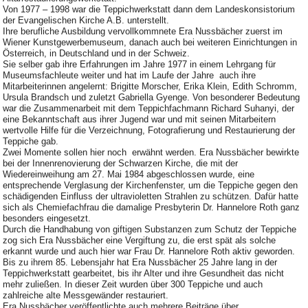
Von 1977 – 1998 war die Teppichwerkstatt dann dem Landeskonsistorium
der Evangelischen Kirche A.B. unterstellt.
Ihre berufliche Ausbildung vervollkommnete Era Nussbächer zuerst im
Wiener Kunstgewerbemuseum, danach auch bei weiteren Einrichtungen in
Österreich, in Deutschland und in der Schweiz.
Sie selber gab ihre Erfahrungen im Jahre 1977 in einem Lehrgang für
Museumsfachleute weiter und hat im Laufe der Jahre auch ihre
Mitarbeiterinnen angelernt: Brigitte Morscher, Erika Klein, Edith Schromm,
Ursula Brandsch und zuletzt Gabriella Gyenge. Von besonderer Bedeutung
war die Zusammenarbeit mit dem Teppichfachmann Richard Suhanyi, der
eine Bekanntschaft aus ihrer Jugend war und mit seinen Mitarbeitern
wertvolle Hilfe für die Verzeichnung, Fotografierung und Restaurierung der
Teppiche gab.
Zwei Momente sollen hier noch erwähnt werden. Era Nussbächer bewirkte
bei der Innenrenovierung der Schwarzen Kirche, die mit der
Wiedereinweihung am 27. Mai 1984 abgeschlossen wurde, eine
entsprechende Verglasung der Kirchenfenster, um die Teppiche gegen den
schädigenden Einfluss der ultravioletten Strahlen zu schützen. Dafür hatte
sich als Chemiefachfrau die damalige Presbyterin Dr. Hannelore Roth ganz
besonders eingesetzt.
Durch die Handhabung von giftigen Substanzen zum Schutz der Teppiche
zog sich Era Nussbächer eine Vergiftung zu, die erst spät als solche
erkannt wurde und auch hier war Frau Dr. Hannelore Roth aktiv geworden.
Bis zu ihrem 85. Lebensjahr hat Era Nussbächer 25 Jahre lang in der
Teppichwerkstatt gearbeitet, bis ihr Alter und ihre Gesundheit das nicht
mehr zuließen. In dieser Zeit wurden über 300 Teppiche und auch
zahlreiche alte Messgewänder restauriert.
Era Nussbächer veröffentlichte auch mehrere Beiträge über