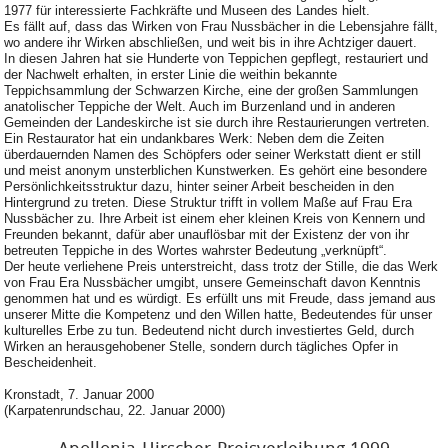
1977 für interessierte Fachkräfte und Museen des Landes hielt.
Es fällt auf, dass das Wirken von Frau Nussbächer in die Lebensjahre fällt,
wo andere ihr Wirken abschließen, und weit bis in ihre Achtziger dauert.
In diesen Jahren hat sie Hunderte von Teppichen gepflegt, restauriert und
der Nachwelt erhalten, in erster Linie die weithin bekannte
Teppichsammlung der Schwarzen Kirche, eine der großen Sammlungen
anatolischer Teppiche der Welt. Auch im Burzenland und in anderen
Gemeinden der Landeskirche ist sie durch ihre Restaurierungen vertreten.
Ein Restaurator hat ein undankbares Werk: Neben dem die Zeiten
überdauernden Namen des Schöpfers oder seiner Werkstatt dient er still
und meist anonym unsterblichen Kunstwerken. Es gehört eine besondere
Persönlichkeitsstruktur dazu, hinter seiner Arbeit bescheiden in den
Hintergrund zu treten. Diese Struktur trifft in vollem Maße auf Frau Era
Nussbächer zu. Ihre Arbeit ist einem eher kleinen Kreis von Kennern und
Freunden bekannt, dafür aber unauflösbar mit der Existenz der von ihr
betreuten Teppiche in des Wortes wahrster Bedeutung „verknüpft“.
Der heute verliehene Preis unterstreicht, dass trotz der Stille, die das Werk
von Frau Era Nussbächer umgibt, unsere Gemeinschaft davon Kenntnis
genommen hat und es würdigt. Es erfüllt uns mit Freude, dass jemand aus
unserer Mitte die Kompetenz und den Willen hatte, Bedeutendes für unser
kulturelles Erbe zu tun. Bedeutend nicht durch investiertes Geld, durch
Wirken an herausgehobener Stelle, sondern durch tägliches Opfer in
Bescheidenheit.
Kronstadt, 7. Januar 2000
(Karpatenrundschau, 22. Januar 2000)