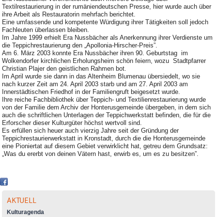
Textilrestaurierung in der rumäniendeutschen Presse, hier wurde auch über
ihre Arbeit als Restauratorin mehrfach berichtet.
Eine umfassende und kompetente Würdigung ihrer Tätigkeiten soll jedoch
Fachleuten überlassen bleiben.
Im Jahre 1999 erhielt Era Nussbächer als Anerkennung ihrer Verdienste um
die Teppichrestaurierung den „Apollonia-Hirscher-Preis”.
Am 6. März 2003 konnte Era Nussbächer ihren 90. Geburtstag im
Wolkendorfer kirchlichen Erholungsheim schön feiern, wozu Stadtpfarrer
Christian Plajer den geistlichen Rahmen bot.
Im April wurde sie dann in das Altenheim Blumenau übersiedelt, wo sie
nach kurzer Zeit am 24. April 2003 starb und am 27. April 2003 am
Innerstädtischen Friedhof in der Familiengruft beigesetzt wurde.
Ihre reiche Fachbibliothek über Teppich- und Textilienrestaurierung wurde
von der Familie dem Archiv der Honterusgemeinde übergeben, in dem sich
auch die schriftlichen Unterlagen der Teppichwerkstatt befinden, die für die
Erforscher dieser Kulturgüter höchst wertvoll sind.
Es erfüllen sich heuer auch vierzig Jahre seit der Gründung der
Teppichrestaurierwerkstatt in Kronstadt, durch die die Honterusgemeinde
eine Pioniertat auf diesem Gebiet verwirklicht hat, getreu dem Grundsatz:
„Was du ererbt von deinen Vätern hast, erwirb es, um es zu besitzen”.
AKTUELL
Kulturagenda