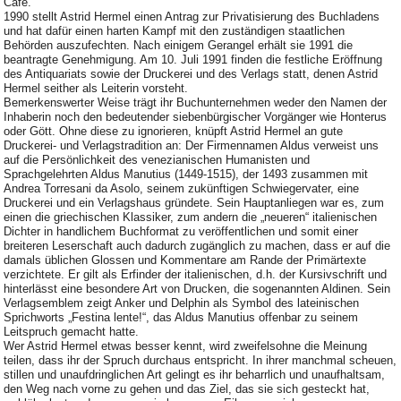
Café.
1990 stellt Astrid Hermel einen Antrag zur Privatisierung des Buchladens
und hat dafür einen harten Kampf mit den zuständigen staatlichen
Behörden auszufechten. Nach einigem Gerangel erhält sie 1991 die
beantragte Genehmigung. Am 10. Juli 1991 finden die festliche Eröffnung
des Antiquariats sowie der Druckerei und des Verlags statt, denen Astrid
Hermel seither als Leiterin vorsteht.
Bemerkenswerter Weise trägt ihr Buchunternehmen weder den Namen der
Inhaberin noch den bedeutender siebenbürgischer Vorgänger wie Honterus
oder Gött. Ohne diese zu ignorieren, knüpft Astrid Hermel an gute
Druckerei- und Verlagstradition an: Der Firmennamen Aldus verweist uns
auf die Persönlichkeit des venezianischen Humanisten und
Sprachgelehrten Aldus Manutius (1449-1515), der 1493 zusammen mit
Andrea Torresani da Asolo, seinem zukünftigen Schwiegervater, eine
Druckerei und ein Verlagshaus gründete. Sein Hauptanliegen war es, zum
einen die griechischen Klassiker, zum andern die „neueren“ italienischen
Dichter in handlichem Buchformat zu veröffentlichen und somit einer
breiteren Leserschaft auch dadurch zugänglich zu machen, dass er auf die
damals üblichen Glossen und Kommentare am Rande der Primärtexte
verzichtete. Er gilt als Erfinder der italienischen, d.h. der Kursivschrift und
hinterlässt eine besondere Art von Drucken, die sogenannten Aldinen. Sein
Verlagsemblem zeigt Anker und Delphin als Symbol des lateinischen
Sprichworts „Festina lente!“, das Aldus Manutius offenbar zu seinem
Leitspruch gemacht hatte.
Wer Astrid Hermel etwas besser kennt, wird zweifelsohne die Meinung
teilen, dass ihr der Spruch durchaus entspricht. In ihrer manchmal scheuen,
stillen und unaufdringlichen Art gelingt es ihr beharrlich und unaufhaltsam,
den Weg nach vorne zu gehen und das Ziel, das sie sich gesteckt hat,