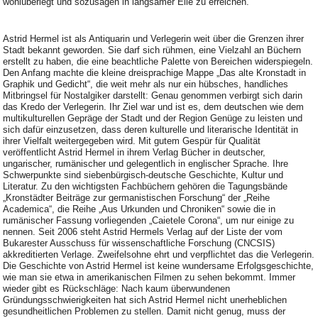
wohlüberlegt und sozusagen in langsamer Eile zu erreichen.
Astrid Hermel ist als Antiquarin und Verlegerin weit über die Grenzen ihrer
Stadt bekannt geworden. Sie darf sich rühmen, eine Vielzahl an Büchern
erstellt zu haben, die eine beachtliche Palette von Bereichen widerspiegeln.
Den Anfang machte die kleine dreisprachige Mappe „Das alte Kronstadt in
Graphik und Gedicht“, die weit mehr als nur ein hübsches, handliches
Mitbringsel für Nostalgiker darstellt: Genau genommen verbirgt sich darin
das Kredo der Verlegerin. Ihr Ziel war und ist es, dem deutschen wie dem
multikulturellen Gepräge der Stadt und der Region Genüge zu leisten und
sich dafür einzusetzen, dass deren kulturelle und literarische Identität in
ihrer Vielfalt weitergegeben wird. Mit gutem Gespür für Qualität
veröffentlicht Astrid Hermel in ihrem Verlag Bücher in deutscher,
ungarischer, rumänischer und gelegentlich in englischer Sprache. Ihre
Schwerpunkte sind siebenbürgisch-deutsche Geschichte, Kultur und
Literatur. Zu den wichtigsten Fachbüchern gehören die Tagungsbände
„Kronstädter Beiträge zur germanistischen Forschung“ der „Reihe
Academica“, die Reihe „Aus Urkunden und Chroniken“ sowie die in
rumänischer Fassung vorliegenden „Caietele Corona“, um nur einige zu
nennen. Seit 2006 steht Astrid Hermels Verlag auf der Liste der vom
Bukarester Ausschuss für wissenschaftliche Forschung (CNCSIS)
akkreditierten Verlage. Zweifelsohne ehrt und verpflichtet das die Verlegerin.
Die Geschichte von Astrid Hermel ist keine wundersame Erfolgsgeschichte,
wie man sie etwa in amerikanischen Filmen zu sehen bekommt. Immer
wieder gibt es Rückschläge: Nach kaum überwundenen
Gründungsschwierigkeiten hat sich Astrid Hermel nicht unerheblichen
gesundheitlichen Problemen zu stellen. Damit nicht genug, muss der