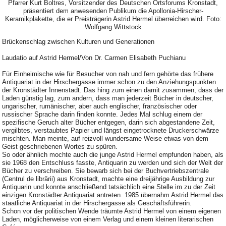
Pfarrer Kurt Boltres, Vorsitzender des Deutschen Ortsforums Kronstadt,
präsentiert dem anwesenden Publikum die Apollonia-Hirscher-
Keramikplakette, die er Preisträgerin Astrid Hermel überreichen wird. Foto:
Wolfgang Wittstock
Brückenschlag zwischen Kulturen und Generationen
Laudatio auf Astrid Hermel/Von Dr. Carmen Elisabeth Puchianu
Für Einheimische wie für Besucher von nah und fern gehörte das frühere
Antiquariat in der Hirschergasse immer schon zu den Anziehungspunkten
der Kronstädter Innenstadt. Das hing zum einen damit zusammen, dass der
Laden günstig lag, zum andern, dass man jederzeit Bücher in deutscher,
ungarischer, rumänischer, aber auch englischer, französischer oder
russischer Sprache darin finden konnte. Jedes Mal schlug einem der
spezifische Geruch alter Bücher entgegen, darin sich abgestandene Zeit,
vergilbtes, verstaubtes Papier und längst eingetrocknete Druckerschwärze
mischten. Man meinte, auf reizvoll wundersame Weise etwas von dem
Geist geschriebenen Wortes zu spüren.
So oder ähnlich mochte auch die junge Astrid Hermel empfunden haben, als
sie 1968 den Entschluss fasste, Antiquarin zu werden und sich der Welt der
Bücher zu verschreiben. Sie bewarb sich bei der Buchvertriebszentrale
(Centrul de librării) aus Kronstadt, machte eine dreijährige Ausbildung zur
Antiquarin und konnte anschließend tatsächlich eine Stelle im zu der Zeit
einzigen Kronstädter Antiquariat antreten. 1985 übernahm Astrid Hermel das
staatliche Antiquariat in der Hirschergasse als Geschäftsführerin.
Schon vor der politischen Wende träumte Astrid Hermel von einem eigenen
Laden, möglicherweise von einem Verlag und einem kleinen literarischen