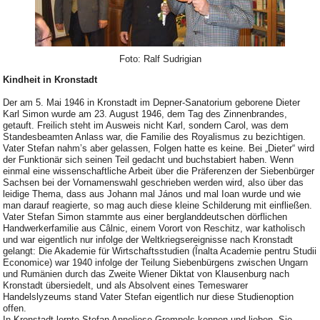
Foto: Ralf Sudrigian
Kindheit in Kronstadt
Der am 5. Mai 1946 in Kronstadt im Depner-Sanatorium geborene Dieter
Karl Simon wurde am 23. August 1946, dem Tag des Zinnenbrandes,
getauft. Freilich steht im Ausweis nicht Karl, sondern Carol, was dem
Standesbeamten Anlass war, die Familie des Royalismus zu bezichtigen.
Vater Stefan nahm’s aber gelassen, Folgen hatte es keine. Bei „Dieter“ wird
der Funktionär sich seinen Teil gedacht und buchstabiert haben. Wenn
einmal eine wissenschaftliche Arbeit über die Präferenzen der Siebenbürger
Sachsen bei der Vornamenswahl geschrieben werden wird, also über das
leidige Thema, dass aus Johann mal János und mal Ioan wurde und wie
man darauf reagierte, so mag auch diese kleine Schilderung mit einfließen.
Vater Stefan Simon stammte aus einer berglanddeutschen dörflichen
Handwerkerfamilie aus Câlnic, einem Vorort von Reschitz, war katholisch
und war eigentlich nur infolge der Weltkriegsereignisse nach Kronstadt
gelangt: Die Akademie für Wirtschaftsstudien (Înalta Academie pentru Studii
Economice) war 1940 infolge der Teilung Siebenbürgens zwischen Ungarn
und Rumänien durch das Zweite Wiener Diktat von Klausenburg nach
Kronstadt übersiedelt, und als Absolvent eines Temeswarer
Handelslyzeums stand Vater Stefan eigentlich nur diese Studienoption
offen.
In Kronstadt lernte Stefan Anneliese Grempels kennen und lieben. Sie