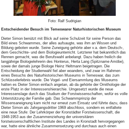
Foto: Ralf Sudrigian
Entscheidender Besuch im Temeswarer Naturhistorischen Museum
Dieter Simon benützt mit Blick auf seine Schulzeit für seine Person das
Bild eines Schwammes, der alles aufsaugte, was ihm an Wissen und
Bildung geboten wurde. Seine Zuneigung gehörte aber v.a. dem Deutsch-,
dem Geschichte- und dem Biologieunterricht. Letzterer hat bekanntlich das
Rennen gemacht, was die Berufswahl anbelangt. Dazu haben freilich die
langjährige Biologielehrerin des Honterus, Herta Lang (Spitzname Amöbe),
sowie der damals junge Biologe Heinz Heltmann beigetragen. Die
Entscheidung der Studienwahl fiel aber woanders, und zwar im Rahmen
eines Besuchs des Naturhistorischen Museums in Temeswar, das zum
Schlüsselerlebnis wurde. Die Vogel- und Eiersammlung des Museums
hatten es Dieter Simon einfach angetan, ab da gehörte der Ornithologie der
erste Platz in der Interessenshierarchie. Umgesetzt wurde die neue
Interessenslage durch das Studium der Forstwissenschaften, wofür es volle
Unterstützung der Familie gab. Das Schwammprinzip der
Wissensaneignung kam nicht nur erneut zum Einsatz und führte dazu, dass
Dieter Simon als Jahrgangsdritter 1969 abschloss, sondern es entfaltete
eine neue Stufe: Der Lehrkörper der Kronstädter Forstwissenschaft, die
1948-1953 aus der Zusammenziehung der universitären
forstwissenschaftlichen Institute des Landes in Kronstadt hervorgegangen
war, hatte eine ähnliche Zusammensetzung und durchaus auch einen