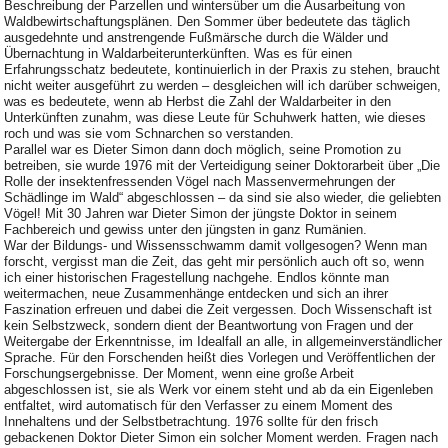
Beschreibung der Parzellen und wintersüber um die Ausarbeitung von
Waldbewirtschaftungsplänen. Den Sommer über bedeutete das täglich
ausgedehnte und anstrengende Fußmärsche durch die Wälder und
Übernachtung in Waldarbeiterunterkünften. Was es für einen
Erfahrungsschatz bedeutete, kontinuierlich in der Praxis zu stehen, braucht
nicht weiter ausgeführt zu werden – desgleichen will ich darüber schweigen,
was es bedeutete, wenn ab Herbst die Zahl der Waldarbeiter in den
Unterkünften zunahm, was diese Leute für Schuhwerk hatten, wie dieses
roch und was sie vom Schnarchen so verstanden.
Parallel war es Dieter Simon dann doch möglich, seine Promotion zu
betreiben, sie wurde 1976 mit der Verteidigung seiner Doktorarbeit über „Die
Rolle der insektenfressenden Vögel nach Massenvermehrungen der
Schädlinge im Wald“ abgeschlossen – da sind sie also wieder, die geliebten
Vögel! Mit 30 Jahren war Dieter Simon der jüngste Doktor in seinem
Fachbereich und gewiss unter den jüngsten in ganz Rumänien.
War der Bildungs- und Wissensschwamm damit vollgesogen? Wenn man
forscht, vergisst man die Zeit, das geht mir persönlich auch oft so, wenn
ich einer historischen Fragestellung nachgehe. Endlos könnte man
weitermachen, neue Zusammenhänge entdecken und sich an ihrer
Faszination erfreuen und dabei die Zeit vergessen. Doch Wissenschaft ist
kein Selbstzweck, sondern dient der Beantwortung von Fragen und der
Weitergabe der Erkenntnisse, im Idealfall an alle, in allgemeinverständlicher
Sprache. Für den Forschenden heißt dies Vorlegen und Veröffentlichen der
Forschungsergebnisse. Der Moment, wenn eine große Arbeit
abgeschlossen ist, sie als Werk vor einem steht und ab da ein Eigenleben
entfaltet, wird automatisch für den Verfasser zu einem Moment des
Innehaltens und der Selbstbetrachtung. 1976 sollte für den frisch
gebackenen Doktor Dieter Simon ein solcher Moment werden. Fragen nach