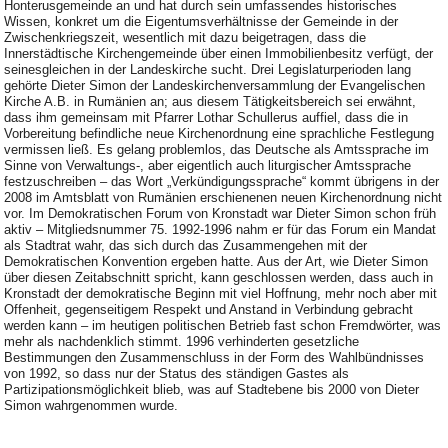
Honterusgemeinde an und hat durch sein umfassendes historisches
Wissen, konkret um die Eigentumsverhältnisse der Gemeinde in der
Zwischenkriegszeit, wesentlich mit dazu beigetragen, dass die
Innerstädtische Kirchengemeinde über einen Immobilienbesitz verfügt, der
seinesgleichen in der Landeskirche sucht. Drei Legislaturperioden lang
gehörte Dieter Simon der Landeskirchenversammlung der Evangelischen
Kirche A.B. in Rumänien an; aus diesem Tätigkeitsbereich sei erwähnt,
dass ihm gemeinsam mit Pfarrer Lothar Schullerus auffiel, dass die in
Vorbereitung befindliche neue Kirchenordnung eine sprachliche Festlegung
vermissen ließ. Es gelang problemlos, das Deutsche als Amtssprache im
Sinne von Verwaltungs-, aber eigentlich auch liturgischer Amtssprache
festzuschreiben – das Wort „Verkündigungssprache“ kommt übrigens in der
2008 im Amtsblatt von Rumänien erschienenen neuen Kirchenordnung nicht
vor. Im Demokratischen Forum von Kronstadt war Dieter Simon schon früh
aktiv – Mitgliedsnummer 75. 1992-1996 nahm er für das Forum ein Mandat
als Stadtrat wahr, das sich durch das Zusammengehen mit der
Demokratischen Konvention ergeben hatte. Aus der Art, wie Dieter Simon
über diesen Zeitabschnitt spricht, kann geschlossen werden, dass auch in
Kronstadt der demokratische Beginn mit viel Hoffnung, mehr noch aber mit
Offenheit, gegenseitigem Respekt und Anstand in Verbindung gebracht
werden kann – im heutigen politischen Betrieb fast schon Fremdwörter, was
mehr als nachdenklich stimmt. 1996 verhinderten gesetzliche
Bestimmungen den Zusammenschluss in der Form des Wahlbündnisses
von 1992, so dass nur der Status des ständigen Gastes als
Partizipationsmöglichkeit blieb, was auf Stadtebene bis 2000 von Dieter
Simon wahrgenommen wurde.