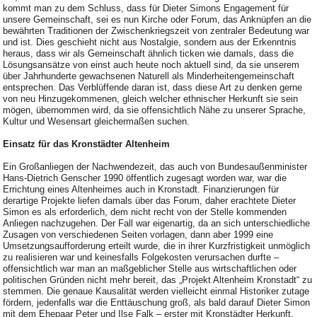
kommt man zu dem Schluss, dass für Dieter Simons Engagement für
unsere Gemeinschaft, sei es nun Kirche oder Forum, das Anknüpfen an die
bewährten Traditionen der Zwischenkriegszeit von zentraler Bedeutung war
und ist. Dies geschieht nicht aus Nostalgie, sondern aus der Erkenntnis
heraus, dass wir als Gemeinschaft ähnlich ticken wie damals, dass die
Lösungsansätze von einst auch heute noch aktuell sind, da sie unserem
über Jahrhunderte gewachsenen Naturell als Minderheitengemeinschaft
entsprechen. Das Verblüffende daran ist, dass diese Art zu denken gerne
von neu Hinzugekommenen, gleich welcher ethnischer Herkunft sie sein
mögen, übernommen wird, da sie offensichtlich Nähe zu unserer Sprache,
Kultur und Wesensart gleichermaßen suchen.
Einsatz für das Kronstädter Altenheim
Ein Großanliegen der Nachwendezeit, das auch von Bundesaußenminister
Hans-Dietrich Genscher 1990 öffentlich zugesagt worden war, war die
Errichtung eines Altenheimes auch in Kronstadt. Finanzierungen für
derartige Projekte liefen damals über das Forum, daher erachtete Dieter
Simon es als erforderlich, dem nicht recht von der Stelle kommenden
Anliegen nachzugehen. Der Fall war eigenartig, da an sich unterschiedliche
Zusagen von verschiedenen Seiten vorlagen, dann aber 1999 eine
Umsetzungsaufforderung erteilt wurde, die in ihrer Kurzfristigkeit unmöglich
zu realisieren war und keinesfalls Folgekosten verursachen durfte –
offensichtlich war man an maßgeblicher Stelle aus wirtschaftlichen oder
politischen Gründen nicht mehr bereit, das „Projekt Altenheim Kronstadt“ zu
stemmen. Die genaue Kausalität werden vielleicht einmal Historiker zutage
fördern, jedenfalls war die Enttäuschung groß, als bald darauf Dieter Simon
mit dem Ehepaar Peter und Ilse Falk – erster mit Kronstädter Herkunft,