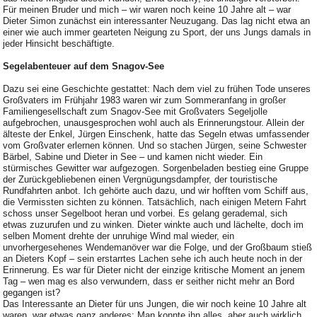
Für meinen Bruder und mich – wir waren noch keine 10 Jahre alt – war
Dieter Simon zunächst ein interessanter Neuzugang. Das lag nicht etwa an
einer wie auch immer gearteten Neigung zu Sport, der uns Jungs damals in
jeder Hinsicht beschäftigte.
Segelabenteuer auf dem Snagov-See
Dazu sei eine Geschichte gestattet: Nach dem viel zu frühen Tode unseres
Großvaters im Frühjahr 1983 waren wir zum Sommeranfang in großer
Familiengesellschaft zum Snagov-See mit Großvaters Segeljolle
aufgebrochen, unausgesprochen wohl auch als Erinnerungstour. Allein der
älteste der Enkel, Jürgen Einschenk, hatte das Segeln etwas umfassender
vom Großvater erlernen können. Und so stachen Jürgen, seine Schwester
Bärbel, Sabine und Dieter in See – und kamen nicht wieder. Ein
stürmisches Gewitter war aufgezogen. Sorgenbeladen bestieg eine Gruppe
der Zurückgebliebenen einen Vergnügungsdampfer, der touristische
Rundfahrten anbot. Ich gehörte auch dazu, und wir hofften vom Schiff aus,
die Vermissten sichten zu können. Tatsächlich, nach einigen Metern Fahrt
schoss unser Segelboot heran und vorbei. Es gelang gerademal, sich
etwas zuzurufen und zu winken. Dieter winkte auch und lächelte, doch im
selben Moment drehte der unruhige Wind mal wieder, ein
unvorhergesehenes Wendemanöver war die Folge, und der Großbaum stieß
an Dieters Kopf – sein erstarrtes Lachen sehe ich auch heute noch in der
Erinnerung. Es war für Dieter nicht der einzige kritische Moment an jenem
Tag – wen mag es also verwundern, dass er seither nicht mehr an Bord
gegangen ist?
Das Interessante an Dieter für uns Jungen, die wir noch keine 10 Jahre alt
waren, war etwas ganz anderes: Man konnte ihn alles, aber auch wirklich