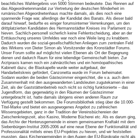
beachtliches Wahlergebnis von 5000 Stimmen bedeutete. Das Rennen auf
das Abgeordnetenmandat zur Vertretung der deutschen Minderheit im
rumänischen Abgeordnetenhaus machte damals, als dies noch eine
spannende Frage war, allerdings der Kandidat des Banats. Als dieser bald
darauf hinwarf, bedurfte es einiger forumsinterner Verrenkungen, um den
drittplatzierten Kandidaten des Hermannstädter Kreises ins Parlament zu
hieven. Sachlich-personell sicherlich keine Fehlentscheidung, aber an der
Enttäuschung unseres Umfeldes war noch eine Weile lang zu knabbern.
Dadurch wurden die sozial-gesellschaftlichen Anliegen zum zentralen Feld
des Wirkens von Dieter Simon als Vorsitzender des Kronstädter Forums.
Unser Forum sollte auf möglichst vielen Ebenen als Ort der Begegnung
dienen und dadurch Raum für eine lebendige Gemeinschaft bieten. Zur
Arztpraxis kamen noch ein zahnärztliches und ein homöopathisches
Kabinett dazu; die Blaskapelle wurde weiter aufgebaut, der
Handarbeitskreis gefördert, Canzonetta wurde im Forum beheimatet.
Sodann wurden die beiden Gästezimmer eingerichtet, die v.a. auch dem
Zusammenhalt mit den ausgewanderten Landsleuten zugutekamen in einer
Zeit, als der Gaststättenbetrieb noch nicht so richtig funktionierte – das
Jugendform, das gegenwärtig in den Räumen der Gästezimmer
untergebracht ist, hatte damals übrigens einen anderen Raum zur
Verfügung gestellt bekommen. Die Forumsbibliothek stieg über die 10.000-
Titel-Marke und bietet ein ausgewogenes Angebot zu zahlreichen
Wissensgebieten, ganz in der Tradition der Vereinsbüchereien der
Zwischenkriegszeit, also Kasino, Moderne Bücherei etc. Als es darum ging,
das Archiv der Honterusgemeinde in einem gemeinsamen Kraftakt mit dem
Siebenbürgen-Institut 2005-2006 auf eine neue Ebene der Funktionalität und
Professionalität mittels eines EU-Projektes zu hieven, und wir feststellen
mussten, dass Kirchengemeinden in den Augen der EU-Bürokratie nicht als