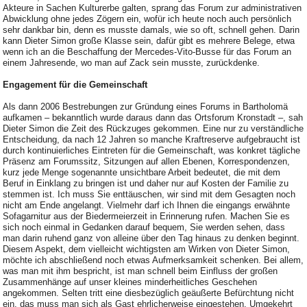
Akteure in Sachen Kulturerbe galten, sprang das Forum zur administrativen
Abwicklung ohne jedes Zögern ein, wofür ich heute noch auch persönlich
sehr dankbar bin, denn es musste damals, wie so oft, schnell gehen. Darin
kann Dieter Simon große Klasse sein, dafür gibt es mehrere Belege, etwa
wenn ich an die Beschaffung der Mercedes-Vito-Busse für das Forum an
einem Jahresende, wo man auf Zack sein musste, zurückdenke.
Engagement für die Gemeinschaft
Als dann 2006 Bestrebungen zur Gründung eines Forums in Bartholomä
aufkamen – bekanntlich wurde daraus dann das Ortsforum Kronstadt –, sah
Dieter Simon die Zeit des Rückzuges gekommen. Eine nur zu verständliche
Entscheidung, da nach 12 Jahren so manche Kraftreserve aufgebraucht ist
durch kontinuierliches Eintreten für die Gemeinschaft, was konkret tägliche
Präsenz am Forumssitz, Sitzungen auf allen Ebenen, Korrespondenzen,
kurz jede Menge sogenannte unsichtbare Arbeit bedeutet, die mit dem
Beruf in Einklang zu bringen ist und daher nur auf Kosten der Familie zu
stemmen ist. Ich muss Sie enttäuschen, wir sind mit dem Gesagten noch
nicht am Ende angelangt. Vielmehr darf ich Ihnen die eingangs erwähnte
Sofagarnitur aus der Biedermeierzeit in Erinnerung rufen. Machen Sie es
sich noch einmal in Gedanken darauf bequem, Sie werden sehen, dass
man darin ruhend ganz von alleine über den Tag hinaus zu denken beginnt.
Diesem Aspekt, dem vielleicht wichtigsten am Wirken von Dieter Simon,
möchte ich abschließend noch etwas Aufmerksamkeit schenken. Bei allem,
was man mit ihm bespricht, ist man schnell beim Einfluss der großen
Zusammenhänge auf unser kleines minderheitliches Geschehen
angekommen. Selten tritt eine diesbezüglich geäußerte Befürchtung nicht
ein, das muss man sich als Gast ehrlicherweise eingestehen. Umgekehrt