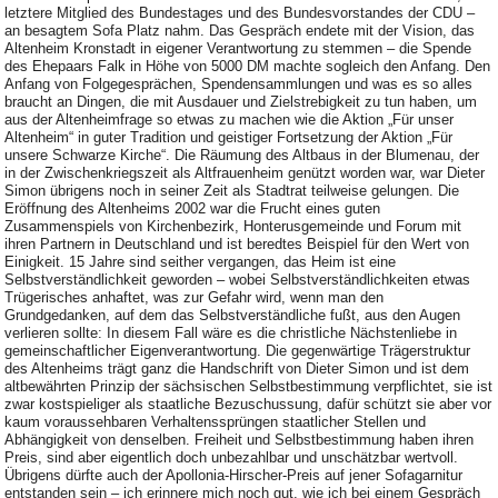
letztere Mitglied des Bundestages und des Bundesvorstandes der CDU –
an besagtem Sofa Platz nahm. Das Gespräch endete mit der Vision, das
Altenheim Kronstadt in eigener Verantwortung zu stemmen – die Spende
des Ehepaars Falk in Höhe von 5000 DM machte sogleich den Anfang. Den
Anfang von Folgegesprächen, Spendensammlungen und was es so alles
braucht an Dingen, die mit Ausdauer und Zielstrebigkeit zu tun haben, um
aus der Altenheimfrage so etwas zu machen wie die Aktion „Für unser
Altenheim“ in guter Tradition und geistiger Fortsetzung der Aktion „Für
unsere Schwarze Kirche“. Die Räumung des Altbaus in der Blumenau, der
in der Zwischenkriegszeit als Altfrauenheim genützt worden war, war Dieter
Simon übrigens noch in seiner Zeit als Stadtrat teilweise gelungen. Die
Eröffnung des Altenheims 2002 war die Frucht eines guten
Zusammenspiels von Kirchenbezirk, Honterusgemeinde und Forum mit
ihren Partnern in Deutschland und ist beredtes Beispiel für den Wert von
Einigkeit. 15 Jahre sind seither vergangen, das Heim ist eine
Selbstverständlichkeit geworden – wobei Selbstverständlichkeiten etwas
Trügerisches anhaftet, was zur Gefahr wird, wenn man den
Grundgedanken, auf dem das Selbstverständliche fußt, aus den Augen
verlieren sollte: In diesem Fall wäre es die christliche Nächstenliebe in
gemeinschaftlicher Eigenverantwortung. Die gegenwärtige Trägerstruktur
des Altenheims trägt ganz die Handschrift von Dieter Simon und ist dem
altbewährten Prinzip der sächsischen Selbstbestimmung verpflichtet, sie ist
zwar kostspieliger als staatliche Bezuschussung, dafür schützt sie aber vor
kaum voraussehbaren Verhaltenssprüngen staatlicher Stellen und
Abhängigkeit von denselben. Freiheit und Selbstbestimmung haben ihren
Preis, sind aber eigentlich doch unbezahlbar und unschätzbar wertvoll.
Übrigens dürfte auch der Apollonia-Hirscher-Preis auf jener Sofagarnitur
entstanden sein – ich erinnere mich noch gut, wie ich bei einem Gespräch