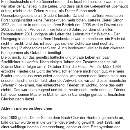
Forsthochschule mit zu übernehmen – das brachte finanziell zwar nichts,
war aber der Einstieg in die Lehre, und dass sich die Gelegenheit überhaupt
auftat, reicht in die Zeiten zurück, als Dieter Simon noch
Übersetzungsdienste als Student leistete. Da sich im außeruniversitären
Forschungsinstitut keine Perspektiven mehr boten, sattelte Dieter Simon
1992 als Lektor in den universitären Betrieb um. 1995 wird er Dozent und
2002 schließlich Professor – die letzten 8 Jahre vor dem offiziellen
Renteneintritt 2011 übrigens als Leiter des Lehrstuhls für Waldbau. Der
Übergang in den universitären Unruhestand war ein nahtloser, ein Ende ist
nicht in Sicht, und das ist auch gut so, vier Doktorate sind noch zu
betreuen (12 abgeschlossen) etc. Auch landesweit wird er in den diversen
Fachgremien als Gutachter benötigt.
Bleibt noch, auf das gesellschaftliche und private Leben ein paar
Streiflichter zu werfen. Nach einigen Jahren des Zusammenseins mit
Sabine Morres folgte am 7. Oktober 1987 die Heirat. Am 25. März 1988
erblickte Frieder das Licht der Welt. Ich erinnere mich noch gut, wie mein
Bruder und ich uns verwundert ansahen, wir kannten den Namen nicht aus
unserem kindlichen Umfeld, aber die Antwort, die wir auf dieses neuerliche
„Warum?“ bekamen, war einleuchtend: Frieden ist wichtig, ohne das geht
nichts. Das war überzeugend und ist es heute noch, mehr denn je. Frieder
hat heuer seinen Master in Mathematik in Cambridge gemacht, herzlichen
Glückwunsch dazu!
Aktiv in mehreren Bereichen
Seit 1983 gehört Dieter Simon dem Bach-Chor der Honterusgemeinde an,
bald darauf wurde er in die Gemeindevertretung gewählt. Seit 1991, mit
einer wohlbegründeten Unterbrechung, gehört er dem Presbyterium der