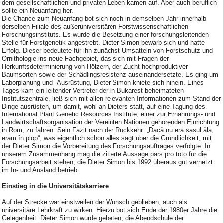
dem gesellschaftlichen und privaten Leben kamen auf. Aber auch beruflich
sollte ein Neuanfang her.
Die Chance zum Neuanfang bot sich noch in demselben Jahr innerhalb
derselben Filiale des außeruniversitären Forstwissenschaftlichen
Forschungsinstituts. Es wurde die Besetzung einer forschungsleitenden
Stelle für Forstgenetik angestrebt. Dieter Simon bewarb sich und hatte
Erfolg. Dieser bedeutete für ihn zunächst Umsatteln von Forstschutz und
Ornithologie ins neue Fachgebiet, das sich mit Fragen der
Herkunftsdeterminierung von Hölzern, der Zucht hochproduktiver
Baumsorten sowie der Schädlingsresistenz auseinandersetzte. Es ging um
Laborplanung und -Ausrüstung, Dieter Simon kniete sich hinein. Eines
Tages kam ein leitender Vertreter der in Bukarest beheimateten
Institutszentrale, ließ sich mit allen relevanten Informationen zum Stand der
Dinge ausrüsten, um damit, wohl an Dieters statt, auf eine Tagung des
International Plant Genetic Resources Institute, einer zur Ernährungs- und
Landwirtschaftsorganisation der Vereinten Nationen gehörenden Einrichtung
in Rom, zu fahren. Sein Fazit nach der Rückkehr: „Dacă nu era sasul ăla,
eram în plop“, was eigentlich schon alles sagt über die Gründlichkeit, mit
der Dieter Simon die Vorbereitung des Forschungsauftrages verfolgte. In
unserem Zusammenhang mag die zitierte Aussage pars pro toto für die
Forschungsarbeit stehen, die Dieter Simon bis 1992 überaus gut vernetzt
im In- und Ausland betrieb.
Einstieg in die Universitätskarriere
Auf der Strecke war einstweilen der Wunsch geblieben, auch als
universitäre Lehrkraft zu wirken. Hierzu bot sich Ende der 1980er Jahre die
Gelegenheit: Dieter Simon wurde gebeten, die Abendschule der