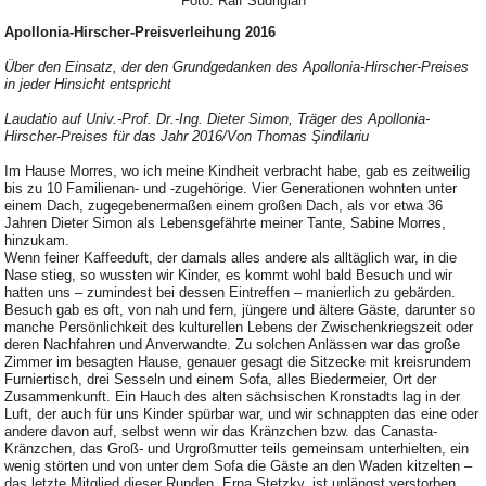
Foto: Ralf Sudrigian
Apollonia-Hirscher-Preisverleihung 2016
Über den Einsatz, der den Grundgedanken des Apollonia-Hirscher-Preises
in jeder Hinsicht entspricht
Laudatio auf Univ.-Prof. Dr.-Ing. Dieter Simon, Träger des Apollonia-
Hirscher-Preises für das Jahr 2016/Von Thomas Şindilariu
Im Hause Morres, wo ich meine Kindheit verbracht habe, gab es zeitweilig
bis zu 10 Familienan- und -zugehörige. Vier Generationen wohnten unter
einem Dach, zugegebenermaßen einem großen Dach, als vor etwa 36
Jahren Dieter Simon als Lebensgefährte meiner Tante, Sabine Morres,
hinzukam.
Wenn feiner Kaffeeduft, der damals alles andere als alltäglich war, in die
Nase stieg, so wussten wir Kinder, es kommt wohl bald Besuch und wir
hatten uns – zumindest bei dessen Eintreffen – manierlich zu gebärden.
Besuch gab es oft, von nah und fern, jüngere und ältere Gäste, darunter so
manche Persönlichkeit des kulturellen Lebens der Zwischenkriegszeit oder
deren Nachfahren und Anverwandte. Zu solchen Anlässen war das große
Zimmer im besagten Hause, genauer gesagt die Sitzecke mit kreisrundem
Furniertisch, drei Sesseln und einem Sofa, alles Biedermeier, Ort der
Zusammenkunft. Ein Hauch des alten sächsischen Kronstadts lag in der
Luft, der auch für uns Kinder spürbar war, und wir schnappten das eine oder
andere davon auf, selbst wenn wir das Kränzchen bzw. das Canasta-
Kränzchen, das Groß- und Urgroßmutter teils gemeinsam unterhielten, ein
wenig störten und von unter dem Sofa die Gäste an den Waden kitzelten –
das letzte Mitglied dieser Runden, Erna Stetzky, ist unlängst verstorben.