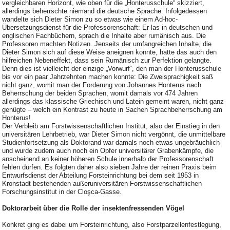
vergleichbaren Horizont, wie oben für die „Honterusschule“ skizziert,
allerdings beherrschte niemand die deutsche Sprache. Infolgedessen
wandelte sich Dieter Simon zu so etwas wie einem Ad-hoc-
Übersetzungsdienst für die Professorenschaft: Er las in deutschen und
englischen Fachbüchern, sprach die Inhalte aber rumänisch aus. Die
Professoren machten Notizen. Jenseits der umfangreichen Inhalte, die
Dieter Simon sich auf diese Weise aneignen konnte, hatte das auch den
hilfreichen Nebeneffekt, dass sein Rumänisch zur Perfektion gelangte.
Denn dies ist vielleicht der einzige „Vorwurf“, den man der Honterusschule
bis vor ein paar Jahrzehnten machen konnte: Die Zweisprachigkeit saß
nicht ganz, womit man der Forderung von Johannes Honterus nach
Beherrschung der beiden Sprachen, womit damals vor 474 Jahren
allerdings das klassische Griechisch und Latein gemeint waren, nicht ganz
genügte – welch ein Kontrast zu heute in Sachen Sprachbeherrschung am
Honterus!
Der Verbleib am Forstwissenschaftlichen Institut, also der Einstieg in den
universitären Lehrbetrieb, war Dieter Simon nicht vergönnt, die unmittelbare
Studienfortsetzung als Doktorand war damals noch etwas ungebräuchlich
und wurde zudem auch noch ein Opfer universitärer Grabenkämpfe, die
anscheinend an keiner höheren Schule innerhalb der Professorenschaft
fehlen dürfen. Es folgten daher also sieben Jahre der reinen Praxis beim
Entwurfsdienst der Abteilung Forsteinrichtung bei dem seit 1953 in
Kronstadt bestehenden außeruniversitären Forstwissenschaftlichen
Forschungsinstitut in der Cloşca-Gasse.
Doktorarbeit über die Rolle der insektenfressenden Vögel
Konkret ging es dabei um Forsteinrichtung, also Forstparzellenfestlegung,