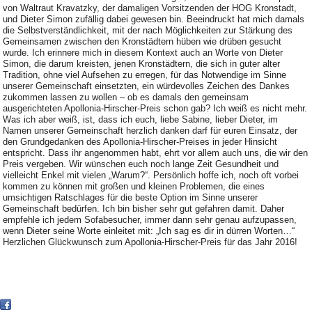
von Waltraut Kravatzky, der damaligen Vorsitzenden der HOG Kronstadt,
und Dieter Simon zufällig dabei gewesen bin. Beeindruckt hat mich damals
die Selbstverständlichkeit, mit der nach Möglichkeiten zur Stärkung des
Gemeinsamen zwischen den Kronstädtern hüben wie drüben gesucht
wurde. Ich erinnere mich in diesem Kontext auch an Worte von Dieter
Simon, die darum kreisten, jenen Kronstädtern, die sich in guter alter
Tradition, ohne viel Aufsehen zu erregen, für das Notwendige im Sinne
unserer Gemeinschaft einsetzten, ein würdevolles Zeichen des Dankes
zukommen lassen zu wollen – ob es damals den gemeinsam
ausgerichteten Apollonia-Hirscher-Preis schon gab? Ich weiß es nicht mehr.
Was ich aber weiß, ist, dass ich euch, liebe Sabine, lieber Dieter, im
Namen unserer Gemeinschaft herzlich danken darf für euren Einsatz, der
den Grundgedanken des Apollonia-Hirscher-Preises in jeder Hinsicht
entspricht. Dass ihr angenommen habt, ehrt vor allem auch uns, die wir den
Preis vergeben. Wir wünschen euch noch lange Zeit Gesundheit und
vielleicht Enkel mit vielen „Warum?“. Persönlich hoffe ich, noch oft vorbei
kommen zu können mit großen und kleinen Problemen, die eines
umsichtigen Ratschlages für die beste Option im Sinne unserer
Gemeinschaft bedürfen. Ich bin bisher sehr gut gefahren damit. Daher
empfehle ich jedem Sofabesucher, immer dann sehr genau aufzupassen,
wenn Dieter seine Worte einleitet mit: „Ich sag es dir in dürren Worten…“
Herzlichen Glückwunsch zum Apollonia-Hirscher-Preis für das Jahr 2016!