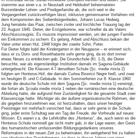
stammte aus einer v.a. in Neustadt und Heldsdorf beheimateten
Burzenländer Lehrer- und Predigerfamilie ab, die sich weit in die
Vergangenheit zurückverfolgen lässt, inklusive gemeinsamer Vorfahren mit
dem Komponisten des Siebenbürgenliedes, Johann Lucas Hedwig.
Jung heiratete das Paar, zwischen ziviler und kirchlicher Trauung lag der
23. August 1945. Dieter, der Erstgeborene, war schneller da als Vaters
Abschlusszeugnis. Es musste improvisiert werden, um der jungen Familie
ein Einkommen zu sichern. Es gelang, Arbeit und Abschluss bekam der
Vater unter einen Hut, 1948 folgte der zweite Sohn, Peter.
Für Dieter folgte bald der Kindergarten in der Neugasse – er erinnert sich,
dass er zu Doro- und Roswithatante sehr gerne ging, da es dort immer
etwas Neues zu entdecken gab. Die Grundschule (Kl. 1-3), die Dieter
besuchte, war als eigenständige Institution damals im Şaguna-Gebäude
untergebracht. Die Klassen 4-7 derselben Schule (Şc. medie mixta 2)
folgten am Honterus-Hof, der damals Curtea Bisericii Negre hieß, und zwar
im heutigen B- und C-Gebäude. In den Sommerferien zur 8. Klasse 1960
wurde die deutsche Schule mit dem Şaguna (Şc. medie mixta 1) vereinigt,
die fortan als Şcoala medie mixta 1 neben der rumänischen eine deutsche
Abteilung hatte, die aufgrund ihrer Zuständigkeit für die gesamte Stadt zwei
Klassenzüge hatte. Wichtiger als der äußere organisatorische Rahmen, der
als gegeben hinzunehmen war, ist festzuhalten, dass unser heutiger
Preisträger mir mehrfach versichert hat, dass er sehr gerne in die Schule
ging, jeder erste Schultag war ein Tag der Freude, der Vorfreude auf neues
Wissen. Es waren v.a. die Lehrkräfte des „Honterus“, die, auch wenn es die
Honterus-Schule nominell gar nicht mehr gab, in der Lage waren, den Geist
des humanistischen umfassenden Bildungsgedankens unseres
Reformators in der neuen Zeit zu beheimaten, ihn weitgehend frei zu halten
von ideologischer Durchdringung, so dass in diesen Jahren von einer