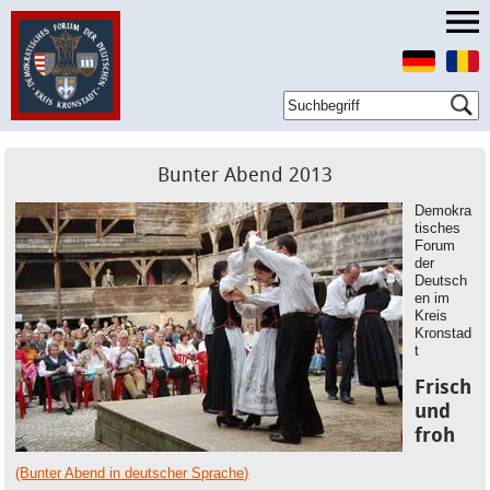
Bunter Abend 2013
Demokra
tisches
Forum
der
Deutsch
en im
Kreis
Kronstad
t
Frisch
und
froh
(Bunter Abend in deutscher Sprache)