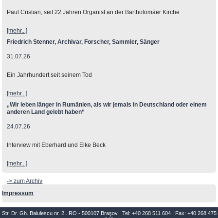
Paul Cristian, seit 22 Jahren Organist an der Bartholomäer Kirche
[mehr...]
Friedrich Stenner, Archivar, Forscher, Sammler, Sänger
31.07.26
Ein Jahrhundert seit seinem Tod
[mehr...]
„Wir leben länger in Rumänien, als wir jemals in Deutschland oder einem
anderen Land gelebt haben“
24.07.26
Interview mit Eberhard und Elke Beck
[mehr...]
-> zum Archiv
Impressum
Str. Dr. Gh. Baiulescu nr. 2 . RO - 500107 Braşov . Tel: +40 268 511 604 . Fax: +40 268 475