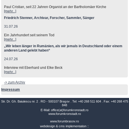
Paul Cristian, seit 22 Jahren Organist an der Bartholomäer Kirche
[mehr...]
Friedrich Stenner, Archivar, Forscher, Sammler, Sänger
31.07.26
Ein Jahrhundert seit seinem Tod
[mehr...]
„Wir leben länger in Rumänien, als wir jemals in Deutschland oder einem
anderen Land gelebt haben“
24.07.26
Interview mit Eberhard und Elke Beck
[mehr...]
-> zum Archiv
Impressum
Str. Dr. Gh. Baiulescu nr. 2 . RO - 500107 Braşov . Tel: +40 268 511 604 . Fax: +40 268 475
848
E-Mail: office(at)forumkronstadt.ro
www.forumkronstadt.ro
.
www.forumbrasov.ro
webdesign & cms implementation ::