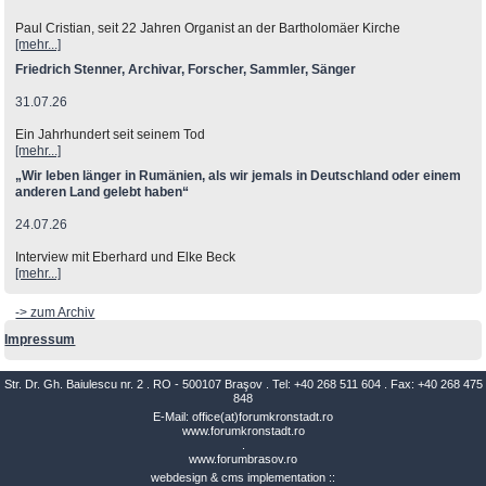
Paul Cristian, seit 22 Jahren Organist an der Bartholomäer Kirche
[mehr...]
Friedrich Stenner, Archivar, Forscher, Sammler, Sänger
31.07.26
Ein Jahrhundert seit seinem Tod
[mehr...]
„Wir leben länger in Rumänien, als wir jemals in Deutschland oder einem
anderen Land gelebt haben“
24.07.26
Interview mit Eberhard und Elke Beck
[mehr...]
-> zum Archiv
Impressum
Str. Dr. Gh. Baiulescu nr. 2 . RO - 500107 Braşov . Tel: +40 268 511 604 . Fax: +40 268 475
848
E-Mail: office(at)forumkronstadt.ro
www.forumkronstadt.ro
.
www.forumbrasov.ro
webdesign & cms implementation ::