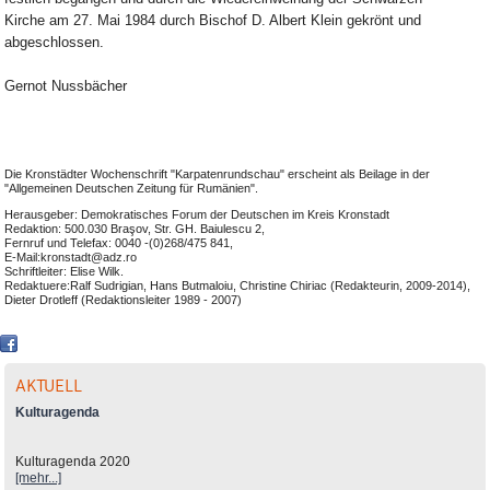
Kirche am 27. Mai 1984 durch Bischof D. Albert Klein gekrönt und
abgeschlossen.
Gernot Nussbächer
Die Kronstädter Wochenschrift "Karpatenrundschau" erscheint als Beilage in der
"Allgemeinen Deutschen Zeitung für Rumänien".
Herausgeber: Demokratisches Forum der Deutschen im Kreis Kronstadt
Redaktion: 500.030 Braşov, Str. GH. Baiulescu 2,
Fernruf und Telefax: 0040 -(0)268/475 841,
E-Mail:kronstadt@adz.ro
Schriftleiter: Elise Wilk.
Redaktuere:Ralf Sudrigian, Hans Butmaloiu, Christine Chiriac (Redakteurin, 2009-2014),
Dieter Drotleff (Redaktionsleiter 1989 - 2007)
AKTUELL
Kulturagenda
Kulturagenda 2020
[mehr...]