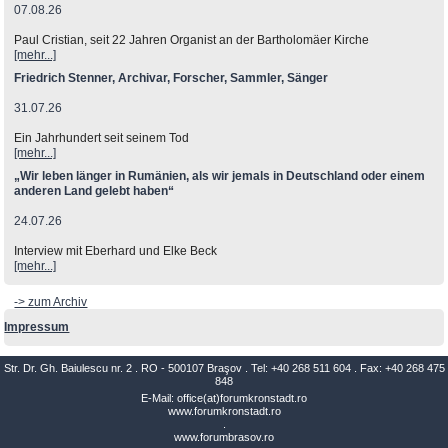
07.08.26
Paul Cristian, seit 22 Jahren Organist an der Bartholomäer Kirche
[mehr...]
Friedrich Stenner, Archivar, Forscher, Sammler, Sänger
31.07.26
Ein Jahrhundert seit seinem Tod
[mehr...]
„Wir leben länger in Rumänien, als wir jemals in Deutschland oder einem
anderen Land gelebt haben“
24.07.26
Interview mit Eberhard und Elke Beck
[mehr...]
-> zum Archiv
Impressum
Str. Dr. Gh. Baiulescu nr. 2 . RO - 500107 Braşov . Tel: +40 268 511 604 . Fax: +40 268 475
848
E-Mail: office(at)forumkronstadt.ro
www.forumkronstadt.ro
.
www.forumbrasov.ro