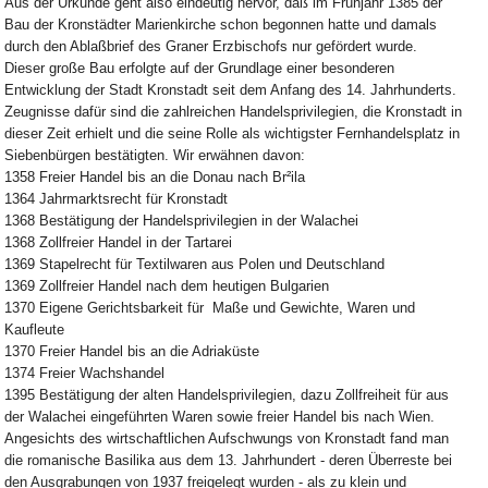
Aus der Urkunde geht also eindeutig hervor, daß im Frühjahr 1385 der
Bau der Kronstädter Marienkirche schon begonnen hatte und damals
durch den Ablaßbrief des Graner Erzbischofs nur gefördert wurde.
Dieser große Bau erfolgte auf der Grundlage einer besonderen
Entwicklung der Stadt Kronstadt seit dem Anfang des 14. Jahrhunderts.
Zeugnisse dafür sind die zahlreichen Handelsprivilegien, die Kronstadt in
dieser Zeit erhielt und die seine Rolle als wichtigster Fernhandelsplatz in
Siebenbürgen bestätigten. Wir erwähnen davon:
1358 Freier Handel bis an die Donau nach Br²ila
1364 Jahrmarktsrecht für Kronstadt
1368 Bestätigung der Handelsprivilegien in der Walachei
1368 Zollfreier Handel in der Tartarei
1369 Stapelrecht für Textilwaren aus Polen und Deutschland
1369 Zollfreier Handel nach dem heutigen Bulgarien
1370 Eigene Gerichtsbarkeit für Maße und Gewichte, Waren und
Kaufleute
1370 Freier Handel bis an die Adriaküste
1374 Freier Wachshandel
1395 Bestätigung der alten Handelsprivilegien, dazu Zollfreiheit für aus
der Walachei eingeführten Waren sowie freier Handel bis nach Wien.
Angesichts des wirtschaftlichen Aufschwungs von Kronstadt fand man
die romanische Basilika aus dem 13. Jahrhundert - deren Überreste bei
den Ausgrabungen von 1937 freigelegt wurden - als zu klein und