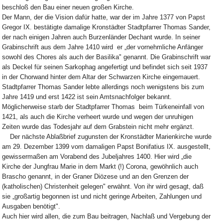
beschloß den Bau einer neuen großen Kirche.
Der Mann, der die Vision dafür hatte, war der im Jahre 1377 von Papst
Gregor IX. bestätigte damalige Kronstädter Stadtpfarrer Thomas Sander,
der nach einigen Jahren auch Burzenländer Dechant wurde. In seiner
Grabinschrift aus dem Jahre 1410 wird er „der vornehmliche Anfänger
sowohl des Chores als auch der Basilika" genannt. Die Grabinschrift war
als Deckel für seinen Sarkophag angefertigt und befindet sich seit 1937
in der Chorwand hinter dem Altar der Schwarzen Kirche eingemauert.
Stadtpfarrer Thomas Sander lebte allerdings noch wenigstens bis zum
Jahre 1419 und erst 1422 ist sein Amtsnachfolger bekannt.
Möglicherweise starb der Stadtpfarrer Thomas beim Türkeneinfall von
1421, als auch die Kirche verheert wurde und wegen der unruhigen
Zeiten wurde das Todesjahr auf dem Grabstein nicht mehr ergänzt.
Der nächste Ablaßbrief zugunsten der Kronstädter Marienkirche wurde
am 29. Dezember 1399 vom damaligen Papst Bonifatius IX. ausgestellt,
gewissermaßen am Vorabend des Jubeljahres 1400. Hier wird „die
Kirche der Jungfrau Marie in dem Markt (!) Corona, gewöhnlich auch
Brascho genannt, in der Graner Diözese und an den Grenzen der
(katholischen) Christenheit gelegen" erwähnt. Von ihr wird gesagt, daß
sie „großartig begonnen ist und nicht geringe Arbeiten, Zahlungen und
Ausgaben benötigt".
Auch hier wird allen, die zum Bau beitragen, Nachlaß und Vergebung der