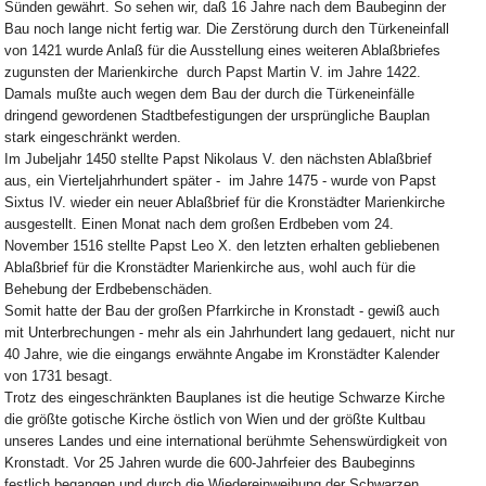
Sünden gewährt. So sehen wir, daß 16 Jahre nach dem Baubeginn der
Bau noch lange nicht fertig war. Die Zerstörung durch den Türkeneinfall
von 1421 wurde Anlaß für die Ausstellung eines weiteren Ablaßbriefes
zugunsten der Marienkirche durch Papst Martin V. im Jahre 1422.
Damals mußte auch wegen dem Bau der durch die Türkeneinfälle
dringend gewordenen Stadtbefestigungen der ursprüngliche Bauplan
stark eingeschränkt werden.
Im Jubeljahr 1450 stellte Papst Nikolaus V. den nächsten Ablaßbrief
aus, ein Vierteljahrhundert später - im Jahre 1475 - wurde von Papst
Sixtus IV. wieder ein neuer Ablaßbrief für die Kronstädter Marienkirche
ausgestellt. Einen Monat nach dem großen Erdbeben vom 24.
November 1516 stellte Papst Leo X. den letzten erhalten gebliebenen
Ablaßbrief für die Kronstädter Marienkirche aus, wohl auch für die
Behebung der Erdbebenschäden.
Somit hatte der Bau der großen Pfarrkirche in Kronstadt - gewiß auch
mit Unterbrechungen - mehr als ein Jahrhundert lang gedauert, nicht nur
40 Jahre, wie die eingangs erwähnte Angabe im Kronstädter Kalender
von 1731 besagt.
Trotz des eingeschränkten Bauplanes ist die heutige Schwarze Kirche
die größte gotische Kirche östlich von Wien und der größte Kultbau
unseres Landes und eine international berühmte Sehenswürdigkeit von
Kronstadt. Vor 25 Jahren wurde die 600-Jahrfeier des Baubeginns
festlich begangen und durch die Wiedereinweihung der Schwarzen