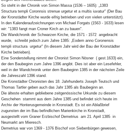
So steht in der Chronik von Simon Massa (1536 – 1605): „1383
Structura templi Coronnsis strenue urgetur et a multis iuvatur" (Der Bau
der Kronstädter Kirche wurde eifrig betrieben und von vielen unterstützt).
In den Kalenderaufzeichnungen von Michael Forgats (1563 - 1633) lesen
wir: "1383 fangt man Croner Kirch an zu bauen".
Die Wandchronik der Schwarzen Kirche, die 1571 - 1572 angebracht
wurde, schreibt jedoch zum Jahre 1385: „Eodem anno Coronensis
templi structura urgetur" (In diesem Jahr wird der Bau der Kronstädter
Kirche betrieben).
Eine Sonderstellung nimmt der Chronist Simon Nösner ( gest.1633) ein,
der den Baubeginn zum Jahre 1396 angibt. Dies ist aber ein Lesefehler,
weil in der Wandchronik unter dem Baubeginn 1385 in der nächsten Zeile
die Jahreszahl 1396 stand.
Die Kronstädter Chronisten des 18. Jahrhunderts Joseph Teutsch und
Thomas Tartler geben auch das Jahr 1385 als Baubeginn an.
Die älteste erhalten gebliebene zeitgenössische Urkunde zu diesem
Geschehen stammt aus dem Jahre 1385 und befindet sich heute im
Archiv der Honterusgemeinde in Kronstadt. Es ist ein Ablaßbrief
zugunsten der im Bau befindlichen Marienkirche in Kronstadt,
ausgestellt vom Graner Erzbischof Demetrius am 21. April 1385 in
Neumarkt am Mieresch.
Demetrius war von 1369 - 1376 Bischof von Siebenbürgen gewesen,