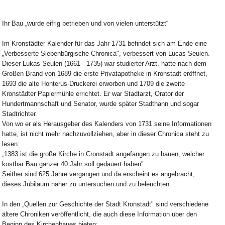
Ihr Bau „wurde eifrig betrieben und von vielen unterstützt“
Im Kronstädter Kalender für das Jahr 1731 befindet sich am Ende eine
„Verbesserte Siebenbürgische Chronica", verbessert von Lucas Seulen.
Dieser Lukas Seulen (1661 - 1735) war studierter Arzt, hatte nach dem
Großen Brand von 1689 die erste Privatapotheke in Kronstadt eröffnet,
1693 die alte Honterus-Druckerei erworben und 1709 die zweite
Kronstädter Papiermühle errichtet. Er war Stadtarzt, Orator der
Hundertmannschaft und Senator, wurde später Stadthann und sogar
Stadtrichter.
Von wo er als Herausgeber des Kalenders von 1731 seine Informationen
hatte, ist nicht mehr nachzuvollziehen, aber in dieser Chronica steht zu
lesen:
„1383 ist die große Kirche in Cronstadt angefangen zu bauen, welcher
kostbar Bau ganzer 40 Jahr soll gedauert haben".
Seither sind 625 Jahre vergangen und da erscheint es angebracht,
dieses Jubiläum näher zu untersuchen und zu beleuchten.
In den „Quellen zur Geschichte der Stadt Kronstadt" sind verschiedene
ältere Chroniken veröffentlicht, die auch diese Information über den
Beginn des Kirchenbaues bieten: