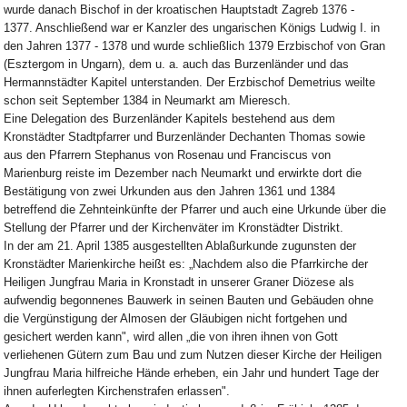
wurde danach Bischof in der kroatischen Hauptstadt Zagreb 1376 -
1377. Anschließend war er Kanzler des ungarischen Königs Ludwig I. in
den Jahren 1377 - 1378 und wurde schließlich 1379 Erzbischof von Gran
(Esztergom in Ungarn), dem u. a. auch das Burzenländer und das
Hermannstädter Kapitel unterstanden. Der Erzbischof Demetrius weilte
schon seit September 1384 in Neumarkt am Mieresch.
Eine Delegation des Burzenländer Kapitels bestehend aus dem
Kronstädter Stadtpfarrer und Burzenländer Dechanten Thomas sowie
aus den Pfarrern Stephanus von Rosenau und Franciscus von
Marienburg reiste im Dezember nach Neumarkt und erwirkte dort die
Bestätigung von zwei Urkunden aus den Jahren 1361 und 1384
betreffend die Zehnteinkünfte der Pfarrer und auch eine Urkunde über die
Stellung der Pfarrer und der Kirchenväter im Kronstädter Distrikt.
In der am 21. April 1385 ausgestellten Ablaßurkunde zugunsten der
Kronstädter Marienkirche heißt es: „Nachdem also die Pfarrkirche der
Heiligen Jungfrau Maria in Kronstadt in unserer Graner Diözese als
aufwendig begonnenes Bauwerk in seinen Bauten und Gebäuden ohne
die Vergünstigung der Almosen der Gläubigen nicht fortgehen und
gesichert werden kann", wird allen „die von ihren ihnen von Gott
verliehenen Gütern zum Bau und zum Nutzen dieser Kirche der Heiligen
Jungfrau Maria hilfreiche Hände erheben, ein Jahr und hundert Tage der
ihnen auferlegten Kirchenstrafen erlassen".