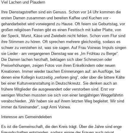
Viel Lachen und Plaudern
Ihre Dienstagstreffen sind ein Genuss. Schon vor 14 Uhr kommen die
ersten Damen zusammen und bereiten Kaffee und Kuchen vor -
gehandarbeitet wird vorwiegend zu Hause. Oft feiern sie Geburtstag, vor
großen religiösen Festen gibt es einen Festtisch mit kalter Platte, von
der Speck, Wurst, Käse und Zwiebeln nicht fehlen. Schon vom Flur sind
ihre Stimmen zu hören. Oft sprechen mehrere gleichzeitig, sodass es
schwer zu verstehen ist, was sie sagen. Auf Frau Voineas Impuls singen
sie Lieder - am vergangenen Dienstag war es „Im Frühtau zu Berge“.
Die Damen lachen herzhaft, beklagen sich über Schmerzen oder
Preiserhöhungen, zeigen Fotos von ihren Enkelkindern oder neuen
Kreationen. Immer wieder tauchen Erinnerungen auf: an Ausflüge, bei
denen eine Kollegin kurzzeitig „verloren ging“, oder über die bittere Kälte
bei einer Kulturveranstaltung in Deutschkreutz. Sie denken auch an
frühere Mitglieder die ausgewandert oder verstorben sind. Erst vor
wenigen Wochen mussten sie sich von einer langjährigen Weggefährtin
verabschieden. „Wir haben sie auf ihrem letzten Weg begleitet. Wir sind
immer da füreinander“, sagt Anni Voinea.
Interesse am Gemeindeleben
Es ist die Gemeinschaft, die den Kreis trägt. Über die Jahre sind enge
Freundschaften entstanden, sodass einige der Frauen auch privat