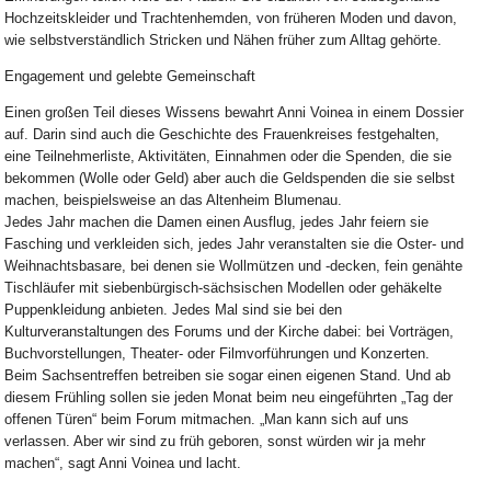
Hochzeitskleider und Trachtenhemden, von früheren Moden und davon,
wie selbstverständlich Stricken und Nähen früher zum Alltag gehörte.
Engagement und gelebte Gemeinschaft
Einen großen Teil dieses Wissens bewahrt Anni Voinea in einem Dossier
auf. Darin sind auch die Geschichte des Frauenkreises festgehalten,
eine Teilnehmerliste, Aktivitäten, Einnahmen oder die Spenden, die sie
bekommen (Wolle oder Geld) aber auch die Geldspenden die sie selbst
machen, beispielsweise an das Altenheim Blumenau.
Jedes Jahr machen die Damen einen Ausflug, jedes Jahr feiern sie
Fasching und verkleiden sich, jedes Jahr veranstalten sie die Oster- und
Weihnachtsbasare, bei denen sie Wollmützen und -decken, fein genähte
Tischläufer mit siebenbürgisch-sächsischen Modellen oder gehäkelte
Puppenkleidung anbieten. Jedes Mal sind sie bei den
Kulturveranstaltungen des Forums und der Kirche dabei: bei Vorträgen,
Buchvorstellungen, Theater- oder Filmvorführungen und Konzerten.
Beim Sachsentreffen betreiben sie sogar einen eigenen Stand. Und ab
diesem Frühling sollen sie jeden Monat beim neu eingeführten „Tag der
offenen Türen“ beim Forum mitmachen. „Man kann sich auf uns
verlassen. Aber wir sind zu früh geboren, sonst würden wir ja mehr
machen“, sagt Anni Voinea und lacht.