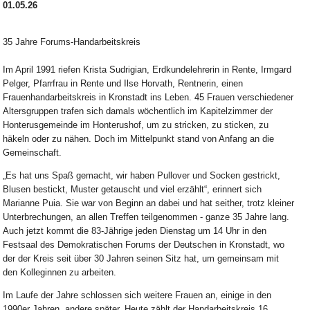
01.05.26
35 Jahre Forums-Handarbeitskreis
Im April 1991 riefen Krista Sudrigian, Erdkundelehrerin in Rente, Irmgard
Pelger, Pfarrfrau in Rente und Ilse Horvath, Rentnerin, einen
Frauenhandarbeitskreis in Kronstadt ins Leben. 45 Frauen verschiedener
Altersgruppen trafen sich damals wöchentlich im Kapitelzimmer der
Honterusgemeinde im Honterushof, um zu stricken, zu sticken, zu
häkeln oder zu nähen. Doch im Mittelpunkt stand von Anfang an die
Gemeinschaft.
„Es hat uns Spaß gemacht, wir haben Pullover und Socken gestrickt,
Blusen bestickt, Muster getauscht und viel erzählt“, erinnert sich
Marianne Puia. Sie war von Beginn an dabei und hat seither, trotz kleiner
Unterbrechungen, an allen Treffen teilgenommen - ganze 35 Jahre lang.
Auch jetzt kommt die 83-Jährige jeden Dienstag um 14 Uhr in den
Festsaal des Demokratischen Forums der Deutschen in Kronstadt, wo
der der Kreis seit über 30 Jahren seinen Sitz hat, um gemeinsam mit
den Kolleginnen zu arbeiten.
Im Laufe der Jahre schlossen sich weitere Frauen an, einige in den
1990er Jahren, andere später. Heute zählt der Handarbeitskreis 16