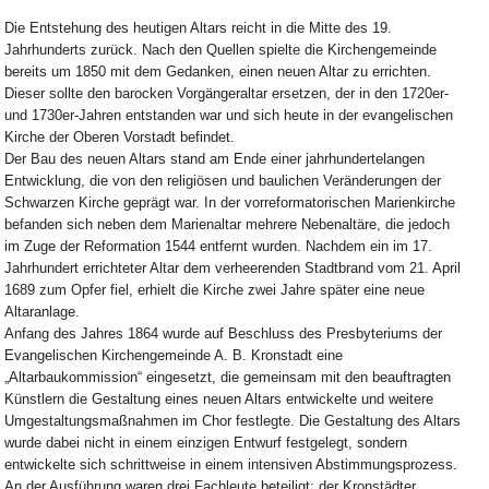
Die Entstehung des heutigen Altars reicht in die Mitte des 19.
Jahrhunderts zurück. Nach den Quellen spielte die Kirchengemeinde
bereits um 1850 mit dem Gedanken, einen neuen Altar zu errichten.
Dieser sollte den barocken Vorgängeraltar ersetzen, der in den 1720er-
und 1730er-Jahren entstanden war und sich heute in der evangelischen
Kirche der Oberen Vorstadt befindet.
Der Bau des neuen Altars stand am Ende einer jahrhundertelangen
Entwicklung, die von den religiösen und baulichen Veränderungen der
Schwarzen Kirche geprägt war. In der vorreformatorischen Marienkirche
befanden sich neben dem Marienaltar mehrere Nebenaltäre, die jedoch
im Zuge der Reformation 1544 entfernt wurden. Nachdem ein im 17.
Jahrhundert errichteter Altar dem verheerenden Stadtbrand vom 21. April
1689 zum Opfer fiel, erhielt die Kirche zwei Jahre später eine neue
Altaranlage.
Anfang des Jahres 1864 wurde auf Beschluss des Presbyteriums der
Evangelischen Kirchengemeinde A. B. Kronstadt eine
„Altarbaukommission“ eingesetzt, die gemeinsam mit den beauftragten
Künstlern die Gestaltung eines neuen Altars entwickelte und weitere
Umgestaltungsmaßnahmen im Chor festlegte. Die Gestaltung des Altars
wurde dabei nicht in einem einzigen Entwurf festgelegt, sondern
entwickelte sich schrittweise in einem intensiven Abstimmungsprozess.
An der Ausführung waren drei Fachleute beteiligt: der Kronstädter