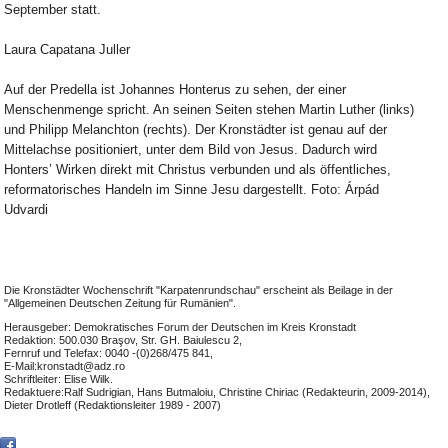
September statt.
Laura Capatana Juller
Auf der Predella ist Johannes Honterus zu sehen, der einer
Menschenmenge spricht. An seinen Seiten stehen Martin Luther (links)
und Philipp Melanchton (rechts). Der Kronstädter ist genau auf der
Mittelachse positioniert, unter dem Bild von Jesus. Dadurch wird
Honters’ Wirken direkt mit Christus verbunden und als öffentliches,
reformatorisches Handeln im Sinne Jesu dargestellt. Foto: Árpád
Udvardi
Die Kronstädter Wochenschrift "Karpatenrundschau" erscheint als Beilage in der
"Allgemeinen Deutschen Zeitung für Rumänien".
Herausgeber: Demokratisches Forum der Deutschen im Kreis Kronstadt
Redaktion: 500.030 Braşov, Str. GH. Baiulescu 2,
Fernruf und Telefax: 0040 -(0)268/475 841,
E-Mail:kronstadt@adz.ro
Schriftleiter: Elise Wilk.
Redaktuere:Ralf Sudrigian, Hans Butmaloiu, Christine Chiriac (Redakteurin, 2009-2014),
Dieter Drotleff (Redaktionsleiter 1989 - 2007)