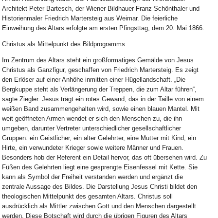
Architekt Peter Bartesch, der Wiener Bildhauer Franz Schönthaler und
Historienmaler Friedrich Martersteig aus Weimar. Die feierliche
Einweihung des Altars erfolgte am ersten Pfingsttag, dem 20. Mai 1866.
Christus als Mittelpunkt des Bildprogramms
Im Zentrum des Altars steht ein großformatiges Gemälde von Jesus
Christus als Ganzfigur, geschaffen von Friedrich Martersteig. Es zeigt
den Erlöser auf einer Anhöhe inmitten einer Hügellandschaft. „Die
Bergkuppe steht als Verlängerung der Treppen, die zum Altar führen“,
sagte Ziegler. Jesus trägt ein rotes Gewand, das in der Taille von einem
weißen Band zusammengehalten wird, sowie einen blauen Mantel. Mit
weit geöffneten Armen wendet er sich den Menschen zu, die ihn
umgeben, darunter Vertreter unterschiedlicher gesellschaftlicher
Gruppen: ein Geistlicher, ein alter Gelehrter, eine Mutter mit Kind, ein
Hirte, ein verwundeter Krieger sowie weitere Männer und Frauen.
Besonders hob der Referent ein Detail hervor, das oft übersehen wird. Zu
Füßen des Gelehrten liegt eine gesprengte Eisenfessel mit Kette. Sie
kann als Symbol der Freiheit verstanden werden und ergänzt die
zentrale Aussage des Bildes. Die Darstellung Jesus Christi bildet den
theologischen Mittelpunkt des gesamten Altars. Christus soll
ausdrücklich als Mittler zwischen Gott und den Menschen dargestellt
werden. Diese Botschaft wird durch die übrigen Figuren des Altars