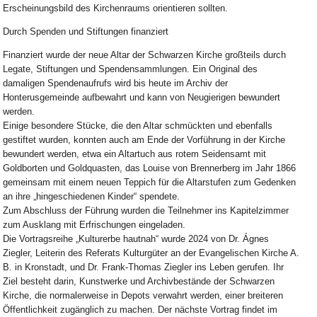
Erscheinungsbild des Kirchenraums orientieren sollten.
Durch Spenden und Stiftungen finanziert
Finanziert wurde der neue Altar der Schwarzen Kirche großteils durch
Legate, Stiftungen und Spendensammlungen. Ein Original des
damaligen Spendenaufrufs wird bis heute im Archiv der
Honterusgemeinde aufbewahrt und kann von Neugierigen bewundert
werden.
Einige besondere Stücke, die den Altar schmückten und ebenfalls
gestiftet wurden, konnten auch am Ende der Vorführung in der Kirche
bewundert werden, etwa ein Altartuch aus rotem Seidensamt mit
Goldborten und Goldquasten, das Louise von Brennerberg im Jahr 1866
gemeinsam mit einem neuen Teppich für die Altarstufen zum Gedenken
an ihre „hingeschiedenen Kinder“ spendete.
Zum Abschluss der Führung wurden die Teilnehmer ins Kapitelzimmer
zum Ausklang mit Erfrischungen eingeladen.
Die Vortragsreihe „Kulturerbe hautnah“ wurde 2024 von Dr. Ágnes
Ziegler, Leiterin des Referats Kulturgüter an der Evangelischen Kirche A.
B. in Kronstadt, und Dr. Frank-Thomas Ziegler ins Leben gerufen. Ihr
Ziel besteht darin, Kunstwerke und Archivbestände der Schwarzen
Kirche, die normalerweise in Depots verwahrt werden, einer breiteren
Öffentlichkeit zugänglich zu machen. Der nächste Vortrag findet im