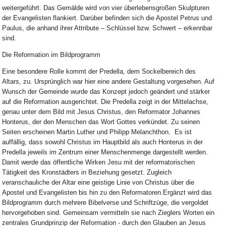
weitergeführt. Das Gemälde wird von vier überlebensgroßen Skulpturen
der Evangelisten flankiert. Darüber befinden sich die Apostel Petrus und
Paulus, die anhand ihrer Attribute – Schlüssel bzw. Schwert – erkennbar
sind.
Die Reformation im Bildprogramm
Eine besondere Rolle kommt der Predella, dem Sockelbereich des
Altars, zu. Ursprünglich war hier eine andere Gestaltung vorgesehen. Auf
Wunsch der Gemeinde wurde das Konzept jedoch geändert und stärker
auf die Reformation ausgerichtet. Die Predella zeigt in der Mittelachse,
genau unter dem Bild mit Jesus Christus, den Reformator Johannes
Honterus, der den Menschen das Wort Gottes verkündet. Zu seinen
Seiten erscheinen Martin Luther und Philipp Melanchthon. Es ist
auffällig, dass sowohl Christus im Hauptbild als auch Honterus in der
Predella jeweils im Zentrum einer Menschenmenge dargestellt werden.
Damit werde das öffentliche Wirken Jesu mit der reformatorischen
Tätigkeit des Kronstädters in Beziehung gesetzt. Zugleich
veranschauliche der Altar eine geistige Linie von Christus über die
Apostel und Evangelisten bis hin zu den Reformatoren.Ergänzt wird das
Bildprogramm durch mehrere Bibelverse und Schriftzüge, die vergoldet
hervorgehoben sind. Gemeinsam vermitteln sie nach Zieglers Worten ein
zentrales Grundprinzip der Reformation - durch den Glauben an Jesus