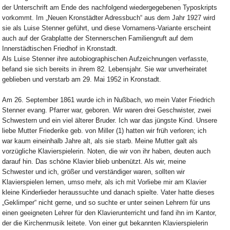
der Unterschrift am Ende des nachfolgend wiedergegebenen Typoskripts
vorkommt. Im „Neuen Kronstädter Adressbuch“ aus dem Jahr 1927 wird
sie als Luise Stenner geführt, und diese Vornamens-Variante erscheint
auch auf der Grabplatte der Stennerschen Familiengruft auf dem
Innerstädtischen Friedhof in Kronstadt.
Als Luise Stenner ihre autobiographischen Aufzeichnungen verfasste,
befand sie sich bereits in ihrem 82. Lebensjahr. Sie war unverheiratet
geblieben und verstarb am 29. Mai 1952 in Kronstadt.
Am 26. September 1861 wurde ich in Nußbach, wo mein Vater Friedrich
Stenner evang. Pfarrer war, geboren. Wir waren drei Geschwister, zwei
Schwestern und ein viel älterer Bruder. Ich war das jüngste Kind. Unsere
liebe Mutter Friederike geb. von Miller (1) hatten wir früh verloren; ich
war kaum eineinhalb Jahre alt, als sie starb. Meine Mutter galt als
vorzügliche Klavierspielerin. Noten, die wir von ihr haben, deuten auch
darauf hin. Das schöne Klavier blieb unbenützt. Als wir, meine
Schwester und ich, größer und verständiger waren, sollten wir
Klavierspielen lernen, umso mehr, als ich mit Vorliebe mir am Klavier
kleine Kinderlieder heraussuchte und danach spielte. Vater hatte dieses
„Geklimper“ nicht gerne, und so suchte er unter seinen Lehrern für uns
einen geeigneten Lehrer für den Klavierunterricht und fand ihn im Kantor,
der die Kirchenmusik leitete. Von einer gut bekannten Klavierspielerin