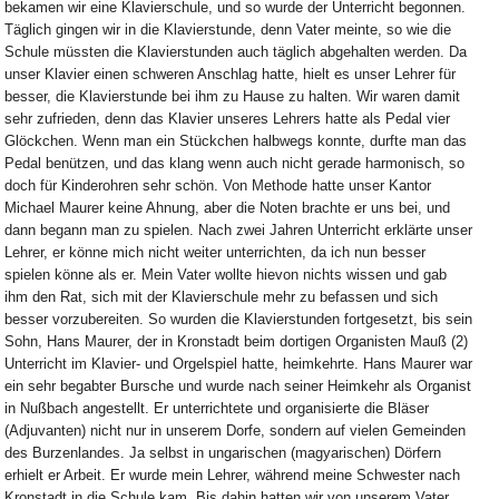
bekamen wir eine Klavierschule, und so wurde der Unterricht begonnen.
Täglich gingen wir in die Klavierstunde, denn Vater meinte, so wie die
Schule müssten die Klavierstunden auch täglich abgehalten werden. Da
unser Klavier einen schweren Anschlag hatte, hielt es unser Lehrer für
besser, die Klavierstunde bei ihm zu Hause zu halten. Wir waren damit
sehr zufrieden, denn das Klavier unseres Lehrers hatte als Pedal vier
Glöckchen. Wenn man ein Stückchen halbwegs konnte, durfte man das
Pedal benützen, und das klang wenn auch nicht gerade harmonisch, so
doch für Kinderohren sehr schön. Von Methode hatte unser Kantor
Michael Maurer keine Ahnung, aber die Noten brachte er uns bei, und
dann begann man zu spielen. Nach zwei Jahren Unterricht erklärte unser
Lehrer, er könne mich nicht weiter unterrichten, da ich nun besser
spielen könne als er. Mein Vater wollte hievon nichts wissen und gab
ihm den Rat, sich mit der Klavierschule mehr zu befassen und sich
besser vorzubereiten. So wurden die Klavierstunden fortgesetzt, bis sein
Sohn, Hans Maurer, der in Kronstadt beim dortigen Organisten Mauß (2)
Unterricht im Klavier- und Orgelspiel hatte, heimkehrte. Hans Maurer war
ein sehr begabter Bursche und wurde nach seiner Heimkehr als Organist
in Nußbach angestellt. Er unterrichtete und organisierte die Bläser
(Adjuvanten) nicht nur in unserem Dorfe, sondern auf vielen Gemeinden
des Burzenlandes. Ja selbst in ungarischen (magyarischen) Dörfern
erhielt er Arbeit. Er wurde mein Lehrer, während meine Schwester nach
Kronstadt in die Schule kam. Bis dahin hatten wir von unserem Vater