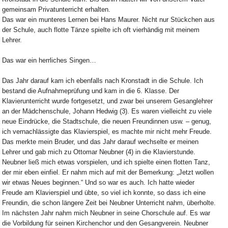
gemeinsam Privatunterricht erhalten.
Das war ein munteres Lernen bei Hans Maurer. Nicht nur Stückchen aus
der Schule, auch flotte Tänze spielte ich oft vierhändig mit meinem
Lehrer.
Das war ein herrliches Singen…
Das Jahr darauf kam ich ebenfalls nach Kronstadt in die Schule. Ich
bestand die Aufnahmeprüfung und kam in die 6. Klasse. Der
Klavierunterricht wurde fortgesetzt, und zwar bei unserem Gesanglehrer
an der Mädchenschule, Johann Hedwig (3). Es waren vielleicht zu viele
neue Eindrücke, die Stadtschule, die neuen Freundinnen usw. – genug,
ich vernachlässigte das Klavierspiel, es machte mir nicht mehr Freude.
Das merkte mein Bruder, und das Jahr darauf wechselte er meinen
Lehrer und gab mich zu Ottomar Neubner (4) in die Klavierstunde.
Neubner ließ mich etwas vorspielen, und ich spielte einen flotten Tanz,
der mir eben einfiel. Er nahm mich auf mit der Bemerkung: „Jetzt wollen
wir etwas Neues beginnen.“ Und so war es auch. Ich hatte wieder
Freude am Klavierspiel und übte, so viel ich konnte, so dass ich eine
Freundin, die schon längere Zeit bei Neubner Unterricht nahm, überholte.
Im nächsten Jahr nahm mich Neubner in seine Chorschule auf. Es war
die Vorbildung für seinen Kirchenchor und den Gesangverein. Neubner