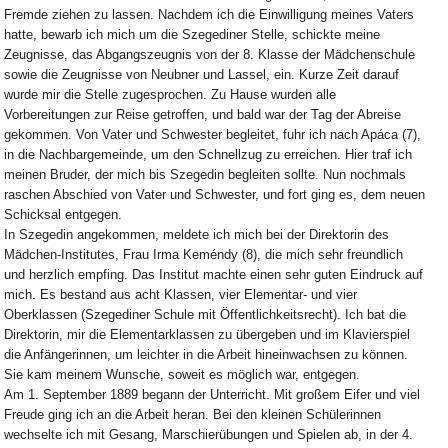
Fremde ziehen zu lassen. Nachdem ich die Einwilligung meines Vaters
hatte, bewarb ich mich um die Szegediner Stelle, schickte meine
Zeugnisse, das Abgangszeugnis von der 8. Klasse der Mädchenschule
sowie die Zeugnisse von Neubner und Lassel, ein. Kurze Zeit darauf
wurde mir die Stelle zugesprochen. Zu Hause wurden alle
Vorbereitungen zur Reise getroffen, und bald war der Tag der Abreise
gekommen. Von Vater und Schwester begleitet, fuhr ich nach Apáca (7),
in die Nachbargemeinde, um den Schnellzug zu erreichen. Hier traf ich
meinen Bruder, der mich bis Szegedin begleiten sollte. Nun nochmals
raschen Abschied von Vater und Schwester, und fort ging es, dem neuen
Schicksal entgegen.
In Szegedin angekommen, meldete ich mich bei der Direktorin des
Mädchen-Institutes, Frau Irma Keméndy (8), die mich sehr freundlich
und herzlich empfing. Das Institut machte einen sehr guten Eindruck auf
mich. Es bestand aus acht Klassen, vier Elementar- und vier
Oberklassen (Szegediner Schule mit Öffentlichkeitsrecht). Ich bat die
Direktorin, mir die Elementarklassen zu übergeben und im Klavierspiel
die Anfängerinnen, um leichter in die Arbeit hineinwachsen zu können.
Sie kam meinem Wunsche, soweit es möglich war, entgegen.
Am 1. September 1889 begann der Unterricht. Mit großem Eifer und viel
Freude ging ich an die Arbeit heran. Bei den kleinen Schülerinnen
wechselte ich mit Gesang, Marschierübungen und Spielen ab, in der 4.