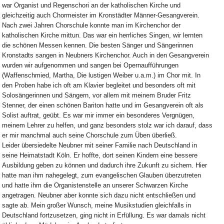
war Organist und Regenschori an der katholischen Kirche und
gleichzeitig auch Chormeister im Kronstädter Männer-Gesangverein.
Nach zwei Jahren Chorschule konnte man im Kirchenchor der
katholischen Kirche mittun. Das war ein herrliches Singen, wir lernten
die schönen Messen kennen. Die besten Sänger und Sängerinnen
Kronstadts sangen in Neubners Kirchenchor. Auch in den Gesangverein
wurden wir aufgenommen und sangen bei Opernaufführungen
(Waffenschmied, Martha, Die lustigen Weiber u.a.m.) im Chor mit. In
den Proben habe ich oft am Klavier begleitet und besonders oft mit
Solosängerinnen und Sängern, vor allem mit meinem Bruder Fritz
Stenner, der einen schönen Bariton hatte und im Gesangverein oft als
Solist auftrat, geübt. Es war mir immer ein besonderes Vergnügen,
meinem Lehrer zu helfen, und ganz besonders stolz war ich darauf, dass
er mir manchmal auch seine Chorschule zum Üben überließ.
Leider übersiedelte Neubner mit seiner Familie nach Deutschland in
seine Heimatstadt Köln. Er hoffte, dort seinen Kindern eine bessere
Ausbildung geben zu können und dadurch ihre Zukunft zu sichern. Hier
hatte man ihm nahegelegt, zum evangelischen Glauben überzutreten
und hatte ihm die Organistenstelle an unserer Schwarzen Kirche
angetragen. Neubner aber konnte sich dazu nicht entschließen und
sagte ab. Mein großer Wunsch, meine Musikstudien gleichfalls in
Deutschland fortzusetzen, ging nicht in Erfüllung. Es war damals nicht