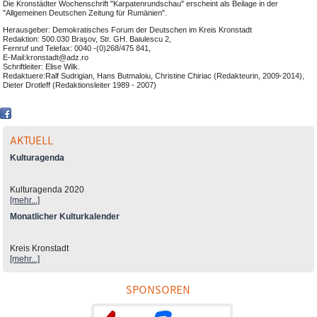
Die Kronstädter Wochenschrift "Karpatenrundschau" erscheint als Beilage in der
"Allgemeinen Deutschen Zeitung für Rumänien".
Herausgeber: Demokratisches Forum der Deutschen im Kreis Kronstadt
Redaktion: 500.030 Braşov, Str. GH. Baiulescu 2,
Fernruf und Telefax: 0040 -(0)268/475 841,
E-Mail:kronstadt@adz.ro
Schriftleiter: Elise Wilk.
Redaktuere:Ralf Sudrigian, Hans Butmaloiu, Christine Chiriac (Redakteurin, 2009-2014),
Dieter Drotleff (Redaktionsleiter 1989 - 2007)
AKTUELL
Kulturagenda
Kulturagenda 2020
[mehr...]
Monatlicher Kulturkalender
Kreis Kronstadt
[mehr...]
SPONSOREN