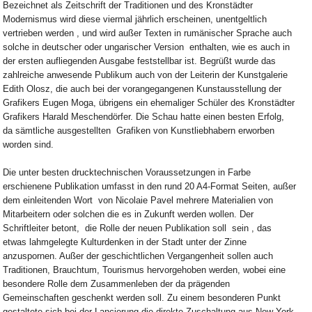
Bezeichnet als Zeitschrift der Traditionen und des Kronstädter
Modernismus wird diese viermal jährlich erscheinen, unentgeltlich
vertrieben werden , und wird außer Texten in rumänischer Sprache auch
solche in deutscher oder ungarischer Version enthalten, wie es auch in
der ersten aufliegenden Ausgabe feststellbar ist. Begrüßt wurde das
zahlreiche anwesende Publikum auch von der Leiterin der Kunstgalerie
Edith Olosz, die auch bei der vorangegangenen Kunstausstellung der
Grafikers Eugen Moga, übrigens ein ehemaliger Schüler des Kronstädter
Grafikers Harald Meschendörfer. Die Schau hatte einen besten Erfolg,
da sämtliche ausgestellten Grafiken von Kunstliebhabern erworben
worden sind.
Die unter besten drucktechnischen Voraussetzungen in Farbe
erschienene Publikation umfasst in den rund 20 A4-Format Seiten, außer
dem einleitenden Wort von Nicolaie Pavel mehrere Materialien von
Mitarbeitern oder solchen die es in Zukunft werden wollen. Der
Schriftleiter betont, die Rolle der neuen Publikation soll sein , das
etwas lahmgelegte Kulturdenken in der Stadt unter der Zinne
anzuspornen. Außer der geschichtlichen Vergangenheit sollen auch
Traditionen, Brauchtum, Tourismus hervorgehoben werden, wobei eine
besondere Rolle dem Zusammenleben der da prägenden
Gemeinschaften geschenkt werden soll. Zu einem besonderen Punkt
gestaltete sich bei der Lancierung die direkte Zuschaltung aus New York