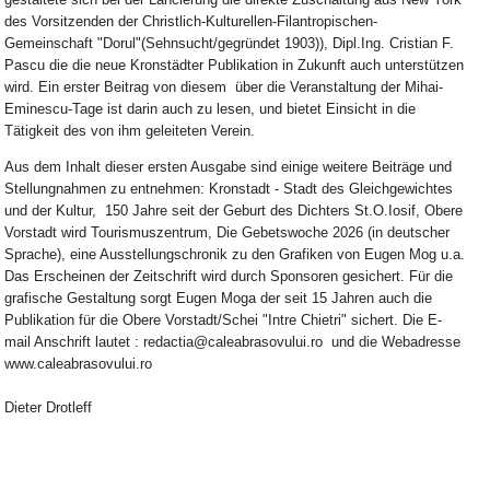
des Vorsitzenden der Christlich-Kulturellen-Filantropischen-
Gemeinschaft "Dorul"(Sehnsucht/gegründet 1903)), Dipl.Ing. Cristian F.
Pascu die die neue Kronstädter Publikation in Zukunft auch unterstützen
wird. Ein erster Beitrag von diesem über die Veranstaltung der Mihai-
Eminescu-Tage ist darin auch zu lesen, und bietet Einsicht in die
Tätigkeit des von ihm geleiteten Verein.
Aus dem Inhalt dieser ersten Ausgabe sind einige weitere Beiträge und
Stellungnahmen zu entnehmen: Kronstadt - Stadt des Gleichgewichtes
und der Kultur, 150 Jahre seit der Geburt des Dichters St.O.Iosif, Obere
Vorstadt wird Tourismuszentrum, Die Gebetswoche 2026 (in deutscher
Sprache), eine Ausstellungschronik zu den Grafiken von Eugen Mog u.a.
Das Erscheinen der Zeitschrift wird durch Sponsoren gesichert. Für die
grafische Gestaltung sorgt Eugen Moga der seit 15 Jahren auch die
Publikation für die Obere Vorstadt/Schei "Intre Chietri" sichert. Die E-
mail Anschrift lautet : redactia@caleabrasovului.ro und die Webadresse
www.caleabrasovului.ro
Dieter Drotleff