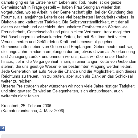
damals ging es für Einzelne um Leben und Tod, heute ist die ganze
Gemeinschaft in Frage gestellt –, haben Frau Sudrigian wieder dort
vorgefunden, wo es Arbeit in der Gemeinschaft gibt: bei der Gründung des
Forums, als langjährige Leiterin des viel beachteten Handarbeitskreises, in
Diakonie und karitativer Tätigkeit. Die Selbstverständlichkeit, mit der all
dieses geschah und geschieht, das unbeirrte Festhalten an Werten wie
Freundschaft, Gemeinschaft und prinzipiellem Vertrauen, trotz möglicher
Enttäuschungen in schwankenden Zeiten, hat mit Bestimmtheit vielen
Verunsicherten und Gefährdeten Kraft und Lebensmut gegeben.
Gemeinschaften leben von Geben und Empfangen. Geben heute auch wir,
die lange Jahre hindurch empfangen durften, etwas davon als Anerkennung
und Zuneigung zurück und erinnern wir uns, dass wir über unser Heute
hinaus, tief in die Vergangenheit hinein, in einer langen Kette von Gebenden
stehen, die uns geistige Wesen einer bestimmten Prägung werden ließen.
Jede Generation hat aufs Neue die Chance und die Möglichkeit, sich dieses
Reichtums zu freuen, ihn zu prüfen, aber auch als Dank an das Schicksal
weiter zu reichen.
Unserer Preisträgerin aber wünschen wir noch viele Jahre rüstiger Tätigkeit
und sind gewiss: Es wird an Gelegenheiten, sich einzubringen, auch
weiterhin nicht fehlen.
Kronstadt, 25. Februar 2006
(Karpatenrundschau, 4. März 2006)