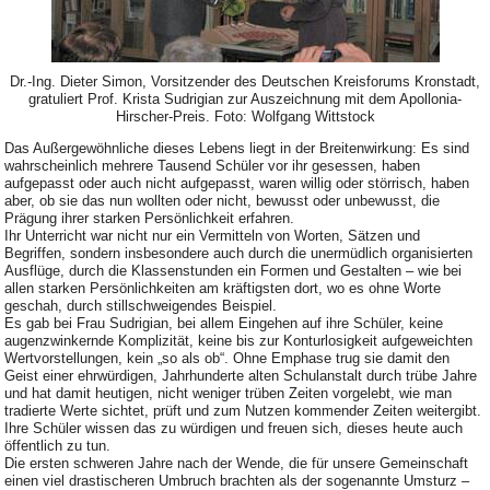
Dr.-Ing. Dieter Simon, Vorsitzender des Deutschen Kreisforums Kronstadt,
gratuliert Prof. Krista Sudrigian zur Auszeichnung mit dem Apollonia-
Hirscher-Preis. Foto: Wolfgang Wittstock
Das Außergewöhnliche dieses Lebens liegt in der Breitenwirkung: Es sind
wahrscheinlich mehrere Tausend Schüler vor ihr gesessen, haben
aufgepasst oder auch nicht aufgepasst, waren willig oder störrisch, haben
aber, ob sie das nun wollten oder nicht, bewusst oder unbewusst, die
Prägung ihrer starken Persönlichkeit erfahren.
Ihr Unterricht war nicht nur ein Vermitteln von Worten, Sätzen und
Begriffen, sondern insbesondere auch durch die unermüdlich organisierten
Ausflüge, durch die Klassenstunden ein Formen und Gestalten – wie bei
allen starken Persönlichkeiten am kräftigsten dort, wo es ohne Worte
geschah, durch stillschweigendes Beispiel.
Es gab bei Frau Sudrigian, bei allem Eingehen auf ihre Schüler, keine
augenzwinkernde Komplizität, keine bis zur Konturlosigkeit aufgeweichten
Wertvorstellungen, kein „so als ob“. Ohne Emphase trug sie damit den
Geist einer ehrwürdigen, Jahrhunderte alten Schulanstalt durch trübe Jahre
und hat damit heutigen, nicht weniger trüben Zeiten vorgelebt, wie man
tradierte Werte sichtet, prüft und zum Nutzen kommender Zeiten weitergibt.
Ihre Schüler wissen das zu würdigen und freuen sich, dieses heute auch
öffentlich zu tun.
Die ersten schweren Jahre nach der Wende, die für unsere Gemeinschaft
einen viel drastischeren Umbruch brachten als der sogenannte Umsturz –