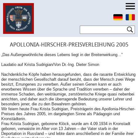
APOLLONIA-HIRSCHER-PREISVERLEIHUNG 2005
„Das Außergewöhnliche dieses Lebens liegt in der Breitenwirkung…“
Laudatio auf Krista Sudrigian/Von Dr.-Ing. Dieter Simon
Nachdenkliche Köpfe haben herausgefunden, dass die rasante Entwicklung
der menschlichen Gesellschaft darauf beruht, dass der Mensch zwei Wege
besitzt, Errungenes zu vererben. Außer seinen Genen kann er auch
erworbenes Wissen über die Sprache und Tradition vererben – daher der
immense Schaden, den weiträumige, zerstörerische Kriege quasi nebenbei
anrichten, und daher auch die überragende Bedeutung unserer Lehrer und
besonders jener, die zu den Bewahrern gehören.
Wir feiern heute Frau Krista Sudrigian, Preisträgerin des Apollonia-Hirscher-
Preises des Jahres 2005, im dargelegten Sinne als Pädagogin und
Kronstädterin.
Frau Krista Sudrigian, geborene Klöck, wurde am 4.09.1934 in Kronstadt
geboren, verwaiste im Alter von 13 Jahren – der Vater starb in der
Deportation in Russland – und lebte dann anschließend in der Familie ihrer