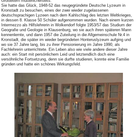
Großeltern mütterlicherseits.
Sie hatte das Glück, 1948-52 das neugegründete Deutsche Lyzeum in
Kronstadt zu besuchen, eines der zwei wieder zugelassenen
deutschsprachigen Lyzeen nach dem Kahlschlag des letzten Weltkrieges,
in dessen 8. Klasse 50 Schüler aufgenommen wurden. Nach einem kurzen
Intermezzo als Hilfslehrerin in Wolkendorf folgte 1953/57 das Studium der
Geografie und Geologie in Klausenburg, wo sie auch ihren späteren Mann
kennenlernte, und dann 1957 die Zuteilung in die Allgemeinschule Nr.4 in
Kronstadt, die später im wieder begründeten Honteruslyzeum aufging und
wo sie 37 Jahre lang, bis zu ihrer Pensionierung im Jahre 1990, als
Fachlehrerin unterrichtete. Ein Leben also wie viele andere dieser Jahre
auch: ein Start mit persönlichem Leid und letztendlich doch eine
versöhnliche Fortsetzung, denn sie durfte studieren, konnte eine Familie
gründen und hatte ein schönes Wirkungsfeld.