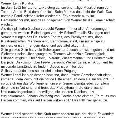
Werner Lehni Kurator.
Im Jahr 1992 heiratet er Erika Gorgias, die ehemalige Musiklehrerin von
Tochter Astrid. Bald darauf erblickt Sohn Markus das Licht der Welt. Das
normale Familienleben kehrt wieder ein. Erika macht aktiv im
Gemeindechor mit, und das Engagement von Werner für die Gemeinschaft
wächst.
Als disziplinierter Sachse versucht Werner, immer allen Anforderungen
gerecht zu werden: Einladungen von INA Schaeffler, alle Sitzungen und
Veranstaltungen des Deutschen Forums, des Presbyteriums, dann
Kuratorentreffen, Männerabend, Bartholomäusfest, um nur einige zu
nennen, er ist immer gern dabei und gestaltet aktiv mit.
Sein ganzes Sein hat viele Schwerpunkte. Jedoch am wichtigsten sind mit
Sicherheit seine Überlegungen zu Themen wie soziale Gerechtigkeit,
Hilfsbedürftigkeit, Ehrlichkeit, Toleranz, Zusammenhalt und Friedfertigkeit.
Bei jeder Diskussion über Frevel versucht Werner Lehni, ein Argument für
mildernde Umstände zu finden. Dieses ist ein Teil des
Selbstverständnisses seiner christlichen Prägung.
Werner Lehni ist sich dessen bewusst, dass unsere Gemeinschaft nicht
immer zu dem Zeitpunkt die nötige Hilfe erhält, an dem sie sie braucht. Er
sorgt sich um das Wohlergehen unserer Gemeindemitglieder, vor allem
derer, die in Not sind, und treibt das Presbyterium, die diakonischen
Unterstützungsmittel zu bewilligen, die unseren Kranken jetzt
zugutekommen. Johann Wolfgang von Goethe sagte einmal: „Es muss von
Herzen kommen, was auf Herzen wirken soll.“ Das trifft hier genau zu.
Werner Lehni schöpft seine Kraft unter anderem aus der Natur. Er wandert