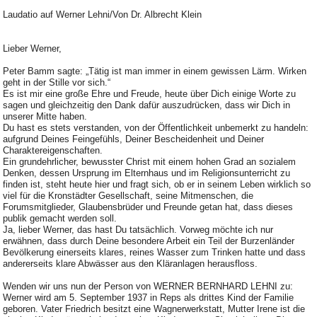
Laudatio auf Werner Lehni/Von Dr. Albrecht Klein
Lieber Werner,
Peter Bamm sagte: „Tätig ist man immer in einem gewissen Lärm. Wirken
geht in der Stille vor sich.“
Es ist mir eine große Ehre und Freude, heute über Dich einige Worte zu
sagen und gleichzeitig den Dank dafür auszudrücken, dass wir Dich in
unserer Mitte haben.
Du hast es stets verstanden, von der Öffentlichkeit unbemerkt zu handeln:
aufgrund Deines Feingefühls, Deiner Bescheidenheit und Deiner
Charaktereigenschaften.
Ein grundehrlicher, bewusster Christ mit einem hohen Grad an sozialem
Denken, dessen Ursprung im Elternhaus und im Religionsunterricht zu
finden ist, steht heute hier und fragt sich, ob er in seinem Leben wirklich so
viel für die Kronstädter Gesellschaft, seine Mitmenschen, die
Forumsmitglieder, Glaubensbrüder und Freunde getan hat, dass dieses
publik gemacht werden soll.
Ja, lieber Werner, das hast Du tatsächlich. Vorweg möchte ich nur
erwähnen, dass durch Deine besondere Arbeit ein Teil der Burzenländer
Bevölkerung einerseits klares, reines Wasser zum Trinken hatte und dass
andererseits klare Abwässer aus den Kläranlagen herausfloss.
Wenden wir uns nun der Person von WERNER BERNHARD LEHNI zu:
Werner wird am 5. September 1937 in Reps als drittes Kind der Familie
geboren. Vater Friedrich besitzt eine Wagnerwerkstatt, Mutter Irene ist die