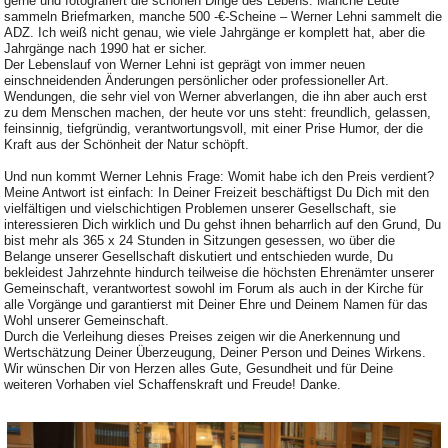
gerne und fotografiert die schönen Dinge des Lebens. Manche Leute
sammeln Briefmarken, manche 500 -€-Scheine – Werner Lehni sammelt die
ADZ. Ich weiß nicht genau, wie viele Jahrgänge er komplett hat, aber die
Jahrgänge nach 1990 hat er sicher.
Der Lebenslauf von Werner Lehni ist geprägt von immer neuen
einschneidenden Änderungen persönlicher oder professioneller Art.
Wendungen, die sehr viel von Werner abverlangen, die ihn aber auch erst
zu dem Menschen machen, der heute vor uns steht: freundlich, gelassen,
feinsinnig, tiefgründig, verantwortungsvoll, mit einer Prise Humor, der die
Kraft aus der Schönheit der Natur schöpft.
Und nun kommt Werner Lehnis Frage: Womit habe ich den Preis verdient?
Meine Antwort ist einfach: In Deiner Freizeit beschäftigst Du Dich mit den
vielfältigen und vielschichtigen Problemen unserer Gesellschaft, sie
interessieren Dich wirklich und Du gehst ihnen beharrlich auf den Grund, Du
bist mehr als 365 x 24 Stunden in Sitzungen gesessen, wo über die
Belange unserer Gesellschaft diskutiert und entschieden wurde, Du
bekleidest Jahrzehnte hindurch teilweise die höchsten Ehrenämter unserer
Gemeinschaft, verantwortest sowohl im Forum als auch in der Kirche für
alle Vorgänge und garantierst mit Deiner Ehre und Deinem Namen für das
Wohl unserer Gemeinschaft.
Durch die Verleihung dieses Preises zeigen wir die Anerkennung und
Wertschätzung Deiner Überzeugung, Deiner Person und Deines Wirkens.
Wir wünschen Dir von Herzen alles Gute, Gesundheit und für Deine
weiteren Vorhaben viel Schaffenskraft und Freude! Danke.