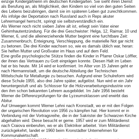
einzige Kindergärtnerin im deutschen Kindergarten. Sie sieht ihren Dienst
als Berufung an, als Möglichkeit, den Kindern so viel von den guten Seiten
des Lebens beizubringen, damit sie im späteren Leben gut zurechtkommen.
Als infolge der Deportation nach Russland auch in Reps akuter
Lehrermangel herrscht, springt sie selbstverständlich ein.
Als Werner noch nicht sieben Jahre alt ist, erliegt sein Vater einer
Gehirnhautentzündung. Für die drei Geschwister: Helga, 12, Raimar, 10 und
Werner, 6, und die alleinerziehende Mutter beginnt eine furchtbare Zeit:
Zusammenbruch, Enteignung, Verschleppung, die materielle Not gar nicht
zu betonen. Die drei Kinder wachsen so, wie es damals üblich war, heran:
Sie helfen Mutter und Großvater im Haus und auf dem Feld.
Eine große psychologische Stütze finden die Kinder in Pfarrer Oskar Löffler,
der ihnen das Vertrauen zu Gott einprägen konnte. Diesen Halt im Leben
hat er bis heute. Mit 14 wird er konfirmiert. Im Alter von 15 Jahren geht er
nach Hermannstadt, um die deutsche Abteilung der Technischen
Mittelschule für Metallurgie zu besuchen. Aufgrund einer Schulreform wird
diese Schule 1955, also drei Jahre später, aufgelöst. Nun wird er ein Jahr
heruntergestuft und als Schlosser für die Holzverarbeitungsindustrie von
den ihm schon bekannten Lehrern ausgebildet. Im Jahr 1956 besteht
Werner die Differenzprüfungen für die Lyzeumsklassen und erwirbt das
Abitur.
Auf Umwegen kommt Werner Lehni nach Kronstadt, wo er mit den Folgen
der ungarischen Revolution von 1956 zu kämpfen hat. Hier kommt er in
Verbindung mit der Vortragsreihe, die in der Sakristei der Schwarzen Kirche
abgehalten wird. Diese besucht er gerne. 1957 wird er zum Militärdienst
nach Craiova einberufen, wo er als Elektriker arbeitet. Vom Militärdienst
zurückgekehrt, landet er 1960 beim Kronstädter Unternehmen für
Kommunalwirtschaft.