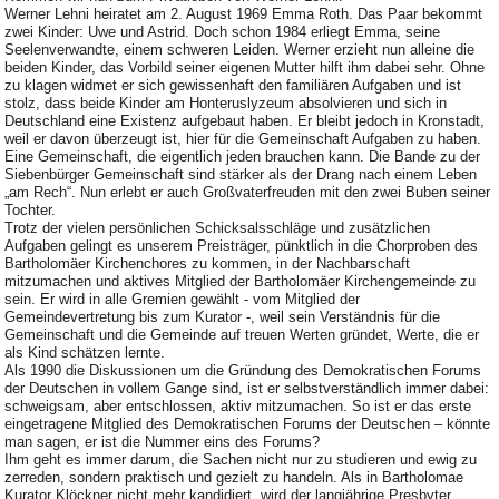
Werner Lehni heiratet am 2. August 1969 Emma Roth. Das Paar bekommt
zwei Kinder: Uwe und Astrid. Doch schon 1984 erliegt Emma, seine
Seelenverwandte, einem schweren Leiden. Werner erzieht nun alleine die
beiden Kinder, das Vorbild seiner eigenen Mutter hilft ihm dabei sehr. Ohne
zu klagen widmet er sich gewissenhaft den familiären Aufgaben und ist
stolz, dass beide Kinder am Honteruslyzeum absolvieren und sich in
Deutschland eine Existenz aufgebaut haben. Er bleibt jedoch in Kronstadt,
weil er davon überzeugt ist, hier für die Gemeinschaft Aufgaben zu haben.
Eine Gemeinschaft, die eigentlich jeden brauchen kann. Die Bande zu der
Siebenbürger Gemeinschaft sind stärker als der Drang nach einem Leben
„am Rech“. Nun erlebt er auch Großvaterfreuden mit den zwei Buben seiner
Tochter.
Trotz der vielen persönlichen Schicksalsschläge und zusätzlichen
Aufgaben gelingt es unserem Preisträger, pünktlich in die Chorproben des
Bartholomäer Kirchenchores zu kommen, in der Nachbarschaft
mitzumachen und aktives Mitglied der Bartholomäer Kirchengemeinde zu
sein. Er wird in alle Gremien gewählt - vom Mitglied der
Gemeindevertretung bis zum Kurator -, weil sein Verständnis für die
Gemeinschaft und die Gemeinde auf treuen Werten gründet, Werte, die er
als Kind schätzen lernte.
Als 1990 die Diskussionen um die Gründung des Demokratischen Forums
der Deutschen in vollem Gange sind, ist er selbstverständlich immer dabei:
schweigsam, aber entschlossen, aktiv mitzumachen. So ist er das erste
eingetragene Mitglied des Demokratischen Forums der Deutschen – könnte
man sagen, er ist die Nummer eins des Forums?
Ihm geht es immer darum, die Sachen nicht nur zu studieren und ewig zu
zerreden, sondern praktisch und gezielt zu handeln. Als in Bartholomae
Kurator Klöckner nicht mehr kandidiert, wird der langjährige Presbyter