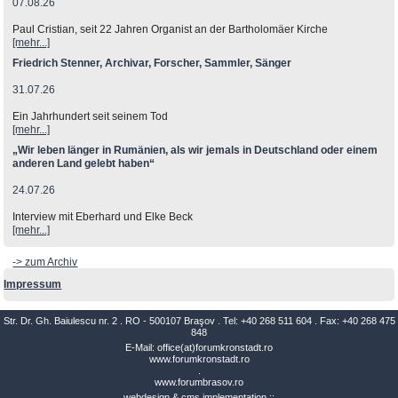
07.08.26
Paul Cristian, seit 22 Jahren Organist an der Bartholomäer Kirche
[mehr...]
Friedrich Stenner, Archivar, Forscher, Sammler, Sänger
31.07.26
Ein Jahrhundert seit seinem Tod
[mehr...]
„Wir leben länger in Rumänien, als wir jemals in Deutschland oder einem
anderen Land gelebt haben“
24.07.26
Interview mit Eberhard und Elke Beck
[mehr...]
-> zum Archiv
Impressum
Str. Dr. Gh. Baiulescu nr. 2 . RO - 500107 Braşov . Tel: +40 268 511 604 . Fax: +40 268 475
848
E-Mail: office(at)forumkronstadt.ro
www.forumkronstadt.ro
.
www.forumbrasov.ro
webdesign & cms implementation ::