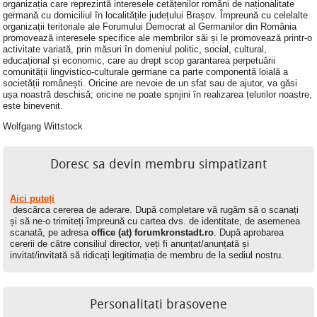
organizația care reprezintă interesele cetățenilor români de naționalitate
germană cu domiciliul în localitățile județului Brașov. Împreună cu celelalte
organizații teritoriale ale Forumului Democrat al Germanilor din România
promovează interesele specifice ale membrilor săi și le promovează printr-o
activitate variată, prin măsuri în domeniul politic, social, cultural,
educațional și economic, care au drept scop garantarea perpetuării
comunității lingvistico-culturale germane ca parte componentă loială a
societății românești. Oricine are nevoie de un sfat sau de ajutor, va găsi
ușa noastră deschisă; oricine ne poate sprijini în realizarea țelurilor noastre,
este binevenit.
Wolfgang Wittstock
Doresc sa devin membru simpatizant
Aici puteți
descărca cererea de aderare. După completare vă rugăm să o scanați
și să ne-o trimiteți împreună cu cartea dvs. de identitate, de asemenea
scanată, pe adresa
office (at) forumkronstadt.ro
. După aprobarea
cererii de către consiliul director, veți fi anunțat/anunțată și
invitat/invitată să ridicați legitimația de membru de la sediul nostru.
Personalitati brasovene