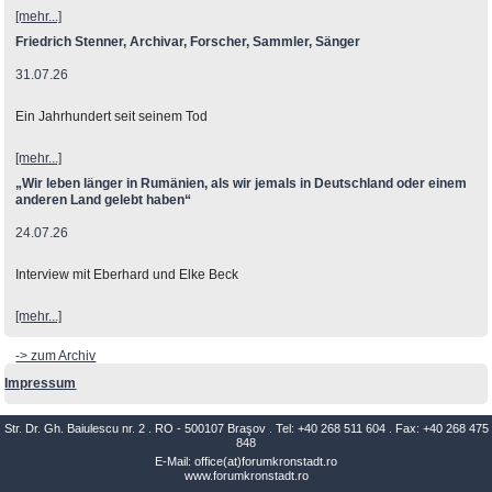
[mehr...]
Friedrich Stenner, Archivar, Forscher, Sammler, Sänger
31.07.26
Ein Jahrhundert seit seinem Tod
[mehr...]
„Wir leben länger in Rumänien, als wir jemals in Deutschland oder einem
anderen Land gelebt haben“
24.07.26
Interview mit Eberhard und Elke Beck
[mehr...]
-> zum Archiv
Impressum
Str. Dr. Gh. Baiulescu nr. 2 . RO - 500107 Braşov . Tel: +40 268 511 604 . Fax: +40 268 475
848
E-Mail: office(at)forumkronstadt.ro
www.forumkronstadt.ro
.