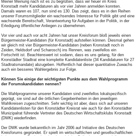
Meiner Meinung nach ist es zu begrüßen, dass wir heuer im Kreis
Kronstadt mehr Kandidaturen als vor vier Jahren anmelden konnten.
Damals waren es 107, nun sind es 130. Das zeigt, dass es in den Reihen
unserer Forumsmitglieder ein wachsendes Interesse für Politik gibt und eine
wachsende Bereitschaft, Verantwortung für Aufgaben in der Politik, in der
Erledigung öffentlicher Anliegen zu übernehmen.
Vor vier und auch vor acht Jahren hat unser Kreisforum bloß jeweils einen
Bürgermeister-Kandidaten (für Kronstadt) aufstellen können. Diesmal gehen
wir gleich mit vier Bürgermeister-Kandidaten (neben Kronstadt noch in
Zeiden, Heldsdorf und Scharosch) ins Rennen, was zweifellos ein
Fortschritt ist. Beachtenswert ist sodann, dass es uns gelang, für den
Kronstädter Stadtrat eine komplette Kandidatenliste (34 Kandidaturen für 27
Stadtratsmandate) abzugeben. Hoffentlich hat dieser quantitative Zuwachs
auch ein besseres Wahlergebnis zur Folge.
Können Sie einige der wichtigsten Punkte aus dem Wahlprogramm
der Forumskandidaten nennen?
Die Wahlprogramme unserer Kandidaten sind zweifellos lokalspezifisch
geprägt, sie sind auf die örtlichen Gegebenheiten in den jeweiligen
Wahlkreisen zugeschnitten. Sehr wichtig ist aber, dass sich auf unseren
Kandidatenlisten für den Kronstädter Kreisrat wie auch für den Kronstädter
Munizipalrat führende Vertreter des Deutschen Wirtschaftsklubs Kronstadt
(DWK) wiederfinden.
Der DWK wurde bekanntlich im Jahr 2006 auf Initiative des Deutschen
Kreisforums gegründet. Er spielt im wirtschaftlichen und gesellschaftlichen