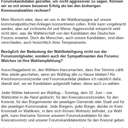
Forumskandidaten gezielter, um nicht aggressiver zu sagen. Können
wir so mit einem besseren Erfolg als bei den bisherigen
Kommunalwahlen rechnen?
Mein Wunsch wäre, dass wir uns in der Wahlkampagne auf unsere
kommunalpolitischen Anliegen konzentrieren sollen. Kritik kann vorgebracht
werden, aber auf zivilisierte Art und Weise. Aggressivität entspricht wohl
nicht dem, was die Wählerschaft von den Kandidaten des Deutschen
Forums erwartet. Doch die Menschen, auch unsere Kandidaten, sind eben
verschieden, auch hinsichtlich ihres Temperaments.
Bezüglich der Bedeutung der Wahlbeteiligung nicht nur der
Forumsmitglieder, sondern auch der Sympathisanten des Forums:
Welches ist Ihre Wahlempfehlung?
Ausschlaggebend ist, den Wählern klarzumachen, dass ihre Stimme zählt.
Was würde geschehen, wenn am Wahltag alle zu Hause blieben? Als
Kreisforumsvorsitzender und Forumskandidat plädiere ich natürlich dafür,
überall dort, wo wir Kandidaten aufgestellt haben, diese auch zu wählen.
Jeder Wähler bekommt am Wahltag – Sonntag, dem 10. Juni – vier
Wahlzettel in die Hand gedrückt: für den Kreisratsvorsitzenden, für den
Kreisrat, für den Bürgermeister der jeweiligen Gemeinde oder Stadt und für
den jeweiligen Kommunalrat. Jede Bürgerin, jeder Bürger, die/der im Kreis
Kronstadt im Wahlkreis, in dem sich ihr/sein Wohnsitz befindet, zur Wahl
geht, kann ihre/seine Stimme unserem Forumskandidaten für den
Kreisratsvorsitz und unserer Forumskandidatenliste für den Kreisrat geben.