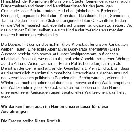
Hinsichtlich der Kommunen (Munizipien, Städte, Gemeinden), wo wir auch
Bürgermeisterkandidaten und Kandidatenlisten für den jeweiligen
Gemeinde- oder Stadtrat aufgestellt haben (alphabetisch: Bodendorf,
Brenndorf, Fogarasch, Heldsdorf, Kronstadt, Nussbach, Reps, Scharosch,
Tartlau, Zeiden – einschließlich der eingemeindeten Ortschaften), fordern
wir die Wähler natürlich auf, ebenfalls auf unsere Kandidaten zu setzen. Wo
das nicht der Fall ist, sollten sie sich für die glaubwürdigsten unter den
anderen Kandidaten entscheiden.
Die Devise, mit der wir diesmal im Kreis Kronstadt für unsere Kandidaten
werben, lautet: Eine echte Alternative! (Adevărata alternativă!) Diese
Aussage bezieht sich sowohl auf unser Wahlprogramm, auf dessen
inhaltliches Angebot, wie auch auf moralische Aspekte politischen Wirkens,
auf die Art und Weise, wie wir im Forum Politik begreifen, nämlich als
Dienst an der Gemeinschaft, an der Gesellschaft. Mein Eindruck ist, dass
es diesbezüglich manchmal himmelhohe Unterschiede zwischen uns und
den verschiedenen politischen Parteien gibt. Schön wäre es, würden die
Wähler das auch so sehen und dann logischerweise ihren Wahlstempel auf
den Wahlzetteln in jenes Viereck drücken, wo neben dem/den Namen
unseres/unserer Kandidaten unser traditionelles Wahlzeichen, das Herz,
steht.
Wir danken Ihnen auch im Namen unserer Leser für diese
Ausführungen.
Die Fragen stellte Dieter Drotleff
------------------------------------------------------------------------------------------------------------