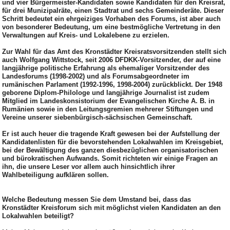
und vier Bürgermeister-Kandidaten sowie Kandidaten für den Kreisrat,
für drei Munizipalräte, einen Stadtrat und sechs Gemeinderäte. Dieser
Schritt bedeutet ein ehrgeiziges Vorhaben des Forums, ist aber auch
von besonderer Bedeutung, um eine bestmögliche Vertretung in den
Verwaltungen auf Kreis- und Lokalebene zu erzielen.
Zur Wahl für das Amt des Kronstädter Kreisratsvorsitzenden stellt sich
auch Wolfgang Wittstock, seit 2006 DFDKK-Vorsitzender, der auf eine
langjährige politische Erfahrung als ehemaliger Vorsitzender des
Landesforums (1998-2002) und als Forumsabgeordneter im
rumänischen Parlament (1992-1996, 1998-2004) zurückblickt. Der 1948
geborene Diplom-Philologe und langjährige Journalist ist zudem
Mitglied im Landeskonsistorium der Evangelischen Kirche A. B. in
Rumänien sowie in den Leitungsgremien mehrerer Stiftungen und
Vereine unserer siebenbürgisch-sächsischen Gemeinschaft.
Er ist auch heuer die tragende Kraft gewesen bei der Aufstellung der
Kandidatenlisten für die bevorstehenden Lokalwahlen im Kreisgebiet,
bei der Bewältigung des ganzen diesbezüglichen organisatorischen
und bürokratischen Aufwands. Somit richteten wir einige Fragen an
ihn, die unsere Leser vor allem auch hinsichtlich ihrer
Wahlbeteiligung aufklären sollen.
Welche Bedeutung messen Sie dem Umstand bei, dass das
Kronstädter Kreisforum sich mit möglichst vielen Kandidaten an den
Lokalwahlen beteiligt?