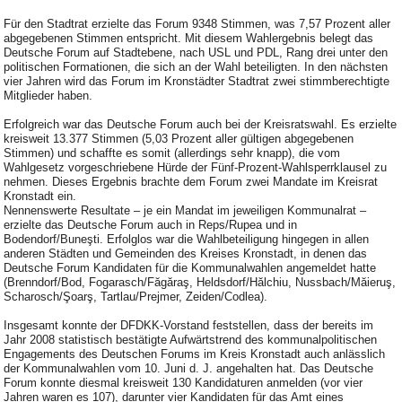
Für den Stadtrat erzielte das Forum 9348 Stimmen, was 7,57 Prozent aller
abgegebenen Stimmen entspricht. Mit diesem Wahlergebnis belegt das
Deutsche Forum auf Stadtebene, nach USL und PDL, Rang drei unter den
politischen Formationen, die sich an der Wahl beteiligten. In den nächsten
vier Jahren wird das Forum im Kronstädter Stadtrat zwei stimmberechtigte
Mitglieder haben.
Erfolgreich war das Deutsche Forum auch bei der Kreisratswahl. Es erzielte
kreisweit 13.377 Stimmen (5,03 Prozent aller gültigen abgegebenen
Stimmen) und schaffte es somit (allerdings sehr knapp), die vom
Wahlgesetz vorgeschriebene Hürde der Fünf-Prozent-Wahlsperrklausel zu
nehmen. Dieses Ergebnis brachte dem Forum zwei Mandate im Kreisrat
Kronstadt ein.
Nennenswerte Resultate – je ein Mandat im jeweiligen Kommunalrat –
erzielte das Deutsche Forum auch in Reps/Rupea und in
Bodendorf/Buneşti. Erfolglos war die Wahlbeteiligung hingegen in allen
anderen Städten und Gemeinden des Kreises Kronstadt, in denen das
Deutsche Forum Kandidaten für die Kommunalwahlen angemeldet hatte
(Brenndorf/Bod, Fogarasch/Făgăraş, Heldsdorf/Hălchiu, Nussbach/Măieruş,
Scharosch/Şoarş, Tartlau/Prejmer, Zeiden/Codlea).
Insgesamt konnte der DFDKK-Vorstand feststellen, dass der bereits im
Jahr 2008 statistisch bestätigte Aufwärtstrend des kommunalpolitischen
Engagements des Deutschen Forums im Kreis Kronstadt auch anlässlich
der Kommunalwahlen vom 10. Juni d. J. angehalten hat. Das Deutsche
Forum konnte diesmal kreisweit 130 Kandidaturen anmelden (vor vier
Jahren waren es 107), darunter vier Kandidaten für das Amt eines