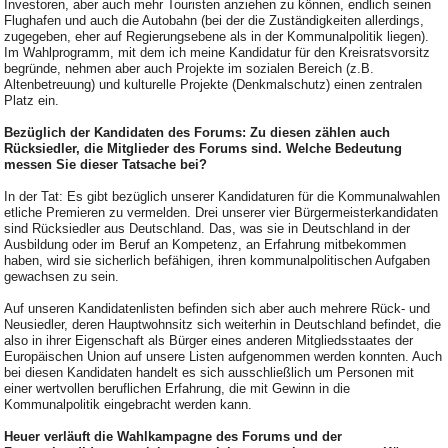
Investoren, aber auch mehr Touristen anziehen zu können, endlich seinen
Flughafen und auch die Autobahn (bei der die Zuständigkeiten allerdings,
zugegeben, eher auf Regierungsebene als in der Kommunalpolitik liegen).
Im Wahlprogramm, mit dem ich meine Kandidatur für den Kreisratsvorsitz
begründe, nehmen aber auch Projekte im sozialen Bereich (z.B.
Altenbetreuung) und kulturelle Projekte (Denkmalschutz) einen zentralen
Platz ein.
Bezüglich der Kandidaten des Forums: Zu diesen zählen auch
Rücksiedler, die Mitglieder des Forums sind. Welche Bedeutung
messen Sie dieser Tatsache bei?
In der Tat: Es gibt bezüglich unserer Kandidaturen für die Kommunalwahlen
etliche Premieren zu vermelden. Drei unserer vier Bürgermeisterkandidaten
sind Rücksiedler aus Deutschland. Das, was sie in Deutschland in der
Ausbildung oder im Beruf an Kompetenz, an Erfahrung mitbekommen
haben, wird sie sicherlich befähigen, ihren kommunalpolitischen Aufgaben
gewachsen zu sein.
Auf unseren Kandidatenlisten befinden sich aber auch mehrere Rück- und
Neusiedler, deren Hauptwohnsitz sich weiterhin in Deutschland befindet, die
also in ihrer Eigenschaft als Bürger eines anderen Mitgliedsstaates der
Europäischen Union auf unsere Listen aufgenommen werden konnten. Auch
bei diesen Kandidaten handelt es sich ausschließlich um Personen mit
einer wertvollen beruflichen Erfahrung, die mit Gewinn in die
Kommunalpolitik eingebracht werden kann.
Heuer verläuft die Wahlkampagne des Forums und der