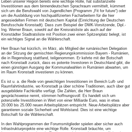
Leben unserer Region bereits eine wichtige Rolle, hat substanzielle
Investitionen aus dem binnendeutschen Sprachraum vermittelt, kümmert
sich um die Berufswahl von Jugendlichen (Programm „Fit for future“) oder
um die Ausbildung von hochqualifizierten Facharbeitern für die hier
angesiedelten Firmen mit deutschem Kapital (Einrichtung der Deutschen
Berufsschule Kronstadt). Dass zum Beispiel der DWK-Vorsitzende, Dipl.-
Ing. Werner Braun, sowohl auf der Kreisratsliste als auch auf der
Kronstädter Stadtratsliste mit Position zwei einen Spitzenplatz belegt, ist
ein wichtiges Signal an die Wählerschaft.
Herr Braun hat kürzlich, im März, als Mitglied der rumänischen Delegation
an der Sitzung der gemischten Regierungskommission Bayern - Rumänien,
die in Regensburg stattfand, teilgenommen. Er kehrte mit der Botschaft
nach Kronstadt zurück, dass es potente Investoren in Deutschland gibt, die
einen günstigen Ausgang der Kommunalwahlen in Rumänien abwarten, um
im Raum Kronstadt investieren zu können.
Es ist u. a. die Rede von gewichtigen Investitionen im Bereich Luft- und
Raumfahrtindustrie, wo Kronstadt ja über schöne Traditionen, auch über gut
ausgebildete Fachkräfte verfügt. Die Zahlen, die Herr Braun
gesprächsweise nennt, stimmen hoffnungsvoll: Es handelt sich um
potenzielle Investitionen in Wert von einer Milliarde Euro, was in etwa
20.000 bis 25.000 neuen Arbeitsplätzen entspricht. Neue Arbeitsplätze aber
garantieren soziale Sicherheit und Wohlstand. Dies ist eine wichtige
Botschaft für die Wählerschaft.
In den Wahlprogrammen der Forumsmitglieder spielen aber sicher auch
Infrastrukturprojekte eine wichtige Rolle. Kronstadt bräuchte, um