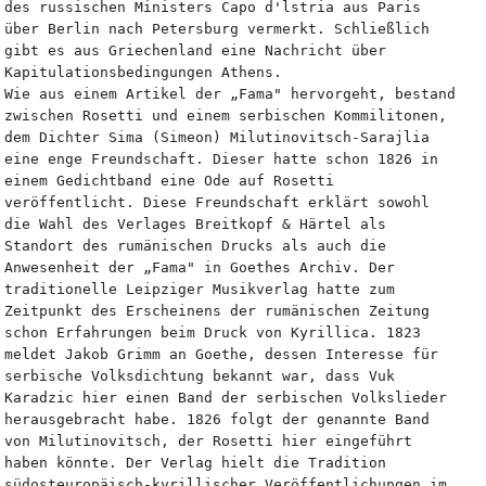
des russischen Ministers Capo d'lstria aus Paris 
über Berlin nach Petersburg vermerkt. Schließlich 
gibt es aus Griechenland eine Nachricht über 
Kapitulationsbedingungen Athens.
Wie aus einem Artikel der „Fama" hervorgeht, bestand 
zwischen Rosetti und einem serbischen Kommilitonen, 
dem Dichter Sima (Simeon) Milutinovitsch-Sarajlia 
eine enge Freundschaft. Dieser hatte schon 1826 in 
einem Gedichtband eine Ode auf Rosetti 
veröffentlicht. Diese Freundschaft erklärt sowohl 
die Wahl des Verlages Breitkopf & Härtel als 
Standort des rumänischen Drucks als auch die 
Anwesenheit der „Fama" in Goethes Archiv. Der 
traditionelle Leipziger Musikverlag hatte zum 
Zeitpunkt des Erscheinens der rumänischen Zeitung 
schon Erfahrungen beim Druck von Kyrillica. 1823 
meldet Jakob Grimm an Goethe, dessen Interesse für 
serbische Volksdichtung bekannt war, dass Vuk 
Karadzic hier einen Band der serbischen Volkslieder 
herausgebracht habe. 1826 folgt der genannte Band 
von Milutinovitsch, der Rosetti hier eingeführt 
haben könnte. Der Verlag hielt die Tradition 
südosteuropäisch-kyrillischer Veröffentlichungen im 