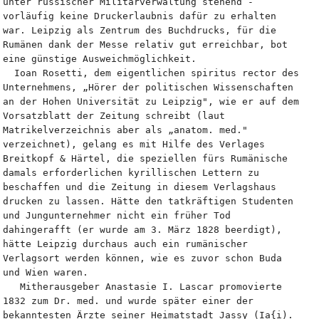
unter russischer Militärverwaltung stehend - 
vorläufig keine Druckerlaubnis dafür zu erhalten 
war. Leipzig als Zentrum des Buchdrucks, für die 
Rumänen dank der Messe relativ gut erreichbar, bot 
eine günstige Ausweichmöglichkeit.
  Ioan Rosetti, dem eigentlichen spiritus rector des 
Unternehmens, „Hörer der politischen Wissenschaften 
an der Hohen Universität zu Leipzig", wie er auf dem 
Vorsatzblatt der Zeitung schreibt (laut 
Matrikelverzeichnis aber als „anatom. med." 
verzeichnet), gelang es mit Hilfe des Verlages 
Breitkopf & Härtel, die speziellen fürs Rumänische 
damals erforderlichen kyrillischen Lettern zu 
beschaffen und die Zeitung in diesem Verlagshaus 
drucken zu lassen. Hätte den tatkräftigen Studenten 
und Jungunternehmer nicht ein früher Tod 
dahingerafft (er wurde am 3. März 1828 beerdigt), 
hätte Leipzig durchaus auch ein rumänischer 
Verlagsort werden können, wie es zuvor schon Buda 
und Wien waren.
   Mitherausgeber Anastasie I. Lascar promovierte 
1832 zum Dr. med. und wurde später einer der 
bekanntesten Ärzte seiner Heimatstadt Jassy (Ia{i). 