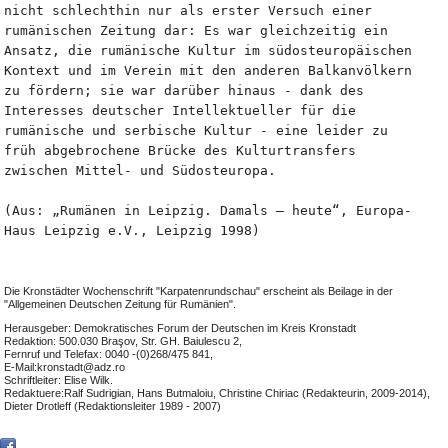
nicht schlechthin nur als erster Versuch einer 
rumänischen Zeitung dar: Es war gleichzeitig ein 
Ansatz, die rumänische Kultur im südosteuropäischen 
Kontext und im Verein mit den anderen Balkanvölkern 
zu fördern; sie war darüber hinaus - dank des 
Interesses deutscher Intellektueller für die 
rumänische und serbische Kultur - eine leider zu 
früh abgebrochene Brücke des Kulturtransfers 
zwischen Mittel- und Südosteuropa.
(Aus: „Rumänen in Leipzig. Damals – heute“, Europa-
Haus Leipzig e.V., Leipzig 1998)
Die Kronstädter Wochenschrift "Karpatenrundschau" erscheint als Beilage in der
"Allgemeinen Deutschen Zeitung für Rumänien".
Herausgeber: Demokratisches Forum der Deutschen im Kreis Kronstadt
Redaktion: 500.030 Braşov, Str. GH. Baiulescu 2,
Fernruf und Telefax: 0040 -(0)268/475 841,
E-Mail:kronstadt@adz.ro
Schriftleiter: Elise Wilk.
Redaktuere:Ralf Sudrigian, Hans Butmaloiu, Christine Chiriac (Redakteurin, 2009-2014),
Dieter Drotleff (Redaktionsleiter 1989 - 2007)