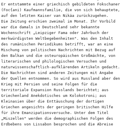
Er entstammte einer griechisch gebildeten Fokschaner 
(Foc{ani) Kaufmannsfamilie, die von sich behauptete, 
auf den letzten Kaiser van Nikäa zurückzugehen.
Die Zeitung erschien zweimal im Monat. Ihr Vorbild 
war die damals in Deutschland sehr bekannte 
Wochenschrift „Leipziger Fama oder Jahrbuch der 
merkwürdigsten Weltbegebenheiten". Was den Inhalt 
des rumänischen Periodikums betrifft, war an eine 
Mischung von politischen Nachrichten mit Bezug auf 
den Balkan und die osteuropäischen Großmächte, von 
literarischen und philologischen Versuchen und 
naturwissenschaftlich-aufklärenden Artikeln gedacht. 
Die Nachrichten sind anderen Zeitungen mit Angabe 
der Quellen entnommen. So wird aus Russland aber den 
Krieg mit Persien und seine Folgen für die 
territoriale Expansion Russlands berichtet; aus 
Griechenland Anekdotisches um Kolokotroni; aus 
Kleinasien über die Enttäuschung der dortigen 
Griechen angesichts der geringen britischen Hilfe 
für ihre Emanzipationsversuche. Unter dem Titel 
„Miszellen" werden die demographischen Folgen des 
Erdbebens von Lissabon besprochen und die Abreise 