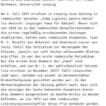
Bochmann, Universität Leipzig
Am 1. Juli 1827 erschien in Leipzig eine Zeitung in 
rumänischer Sprache: „Fama Lipschii pentru Datia" 
(zu deutsch: Leipziger Fama für Dakien). Bevor sich 
von 1829 an in den rumänischen Donaufürstentümern 
die ersten regelmäßig erscheinenden Zeitungen 
etablierten, hatten zwei rumänische Studenten, loan 
M. C. Rosetti aus Bukarest und Anastasie Lascar aus 
Jassy (Ia{i) die Initiative zur Herausgabe des 
kleinen, jeweils nur acht Seiten umfassenden Blattes 
ergriffen. Es war das erste rumänische Periodikum.
Nur die ersten drei Nummern der „Fama“ sind 
erhalten, und von Nr. 7, der wahrscheinlich letzten 
(sie erschien im November 1827) fehlt inzwischen 
jede Spur, nachdem sie einmal im Hermannstädter 
Brukenthalmuseum gesichtet worden war. Zu den 
Merkwürdigkeiten der Zeitung gehört auch, dass sich 
die einzigen der heute bekannten Exemplare dieser 
drei Nummern ausgerechnet im Goethe-Archiv zu Weimar 
befinden, wo sie 1972 von dem rumänischen 
Literaturwissenschaftler Octav P²un entdeckt wurden.