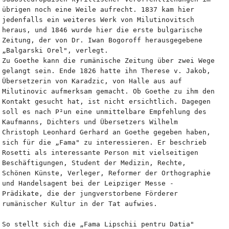
übrigen noch eine Weile aufrecht. 1837 kam hier 
jedenfalls ein weiteres Werk von Milutinovitsch 
heraus, und 1846 wurde hier die erste bulgarische 
Zeitung, der von Dr. Iwan Bogoroff herausgegebene 
„Balgarski Orel", verlegt.
Zu Goethe kann die rumänische Zeitung über zwei Wege 
gelangt sein. Ende 1826 hatte ihn Therese v. Jakob, 
Übersetzerin von Karadzic, von Halle aus auf 
Milutinovic aufmerksam gemacht. Ob Goethe zu ihm den 
Kontakt gesucht hat, ist nicht ersichtlich. Dagegen 
soll es nach P²un eine unmittelbare Empfehlung des 
Kaufmanns, Dichters und Übersetzers Wilhelm 
Christoph Leonhard Gerhard an Goethe gegeben haben, 
sich für die „Fama" zu interessieren. Er beschrieb 
Rosetti als interessante Person mit vielseitigen 
Beschäftigungen, Student der Medizin, Rechte, 
Schönen Künste, Verleger, Reformer der Orthographie 
und Handelsagent bei der Leipziger Messe - 
Prädikate, die der jungverstorbene Förderer 
rumänischer Kultur in der Tat aufwies.
So stellt sich die „Fama Lipschii pentru Datia" 