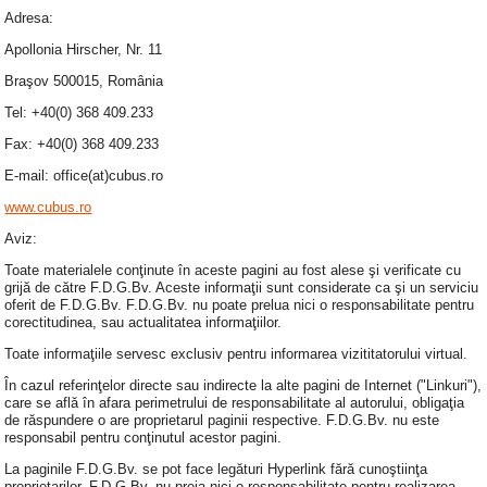
Adresa:
Apollonia Hirscher, Nr. 11
Braşov 500015, România
Tel: +40(0) 368 409.233
Fax: +40(0) 368 409.233
E-mail: office(at)cubus.ro
www.cubus.ro
Aviz:
Toate materialele conţinute în aceste pagini au fost alese şi verificate cu
grijă de către F.D.G.Bv. Aceste informaţii sunt considerate ca şi un serviciu
oferit de F.D.G.Bv. F.D.G.Bv. nu poate prelua nici o responsabilitate pentru
corectitudinea, sau actualitatea informaţiilor.
Toate informaţiile servesc exclusiv pentru informarea vizititatorului virtual.
În cazul referinţelor directe sau indirecte la alte pagini de Internet ("Linkuri"),
care se află în afara perimetrului de responsabilitate al autorului, obligaţia
de răspundere o are proprietarul paginii respective. F.D.G.Bv. nu este
responsabil pentru conţinutul acestor pagini.
La paginile F.D.G.Bv. se pot face legături Hyperlink fără cunoştiinţa
proprietarilor. F.D.G.Bv. nu preia nici o responsabilitate pentru realizarea,