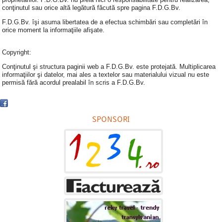
conţinutul sau orice altă legătură făcută spre pagina F.D.G.Bv.
F.D.G.Bv. îşi asuma libertatea de a efectua schimbări sau completări în
orice moment la informaţiile afişate.
Copyright:
Conţinutul şi structura paginii web a F.D.G.Bv. este protejată. Multiplicarea
informaţiilor şi datelor, mai ales a textelor sau materialului vizual nu este
permisă fără acordul prealabil în scris a F.D.G.Bv.
SPONSORI